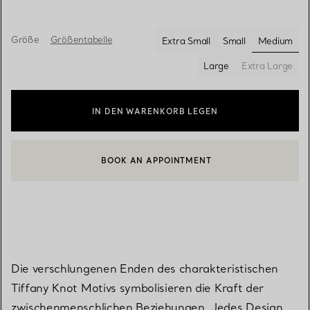
Größe
Größentabelle
Extra Small
Small
Medium
ausgewä
Large
Extra Large
IN DEN WARENKORB LEGEN
BOOK AN APPOINTMENT
EINEN KUNDENBERATER KONTAKTIEREN ODER EINEN TERMI
Die verschlungenen Enden des charakteristischen
Tiffany Knot Motivs symbolisieren die Kraft der
zwischenmenschlichen Beziehungen. Jedes Design