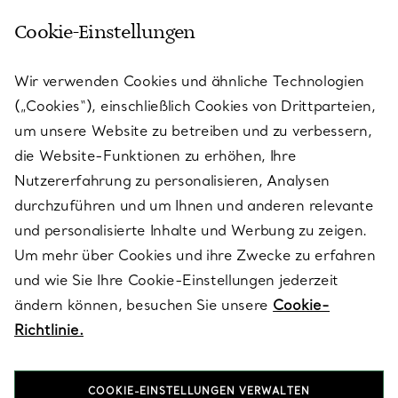
Cookie-Einstellungen
KUNDENSERVICE
Wir verwenden Cookies und ähnliche Technologien
(„Cookies“), einschließlich Cookies von Drittparteien,
SERVICES
um unsere Website zu betreiben und zu verbessern,
die Website-Funktionen zu erhöhen, Ihre
Nutzererfahrung zu personalisieren, Analysen
ÜBER TIFFANY & CO.
durchzuführen und um Ihnen und anderen relevante
und personalisierte Inhalte und Werbung zu zeigen.
Um mehr über Cookies und ihre Zwecke zu erfahren
RECHTLICHE HINWEISE
und wie Sie Ihre Cookie-Einstellungen jederzeit
ändern können, besuchen Sie unsere
Cookie-
Richtlinie.
FOLGEN SIE UNS
COOKIE-EINSTELLUNGEN VERWALTEN