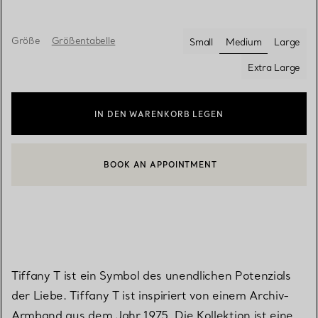
Größe
Größentabelle
Small
Medium
Large
ausgewählt
Extra Large
IN DEN WARENKORB LEGEN
BOOK AN APPOINTMENT
EINEN KUNDENBERATER KONTAKTIEREN ODER EINEN TERMI
Tiffany T ist ein Symbol des unendlichen Potenzials
der Liebe. Tiffany T ist inspiriert von einem Archiv-
Armband aus dem Jahr 1975. Die Kollektion ist eine