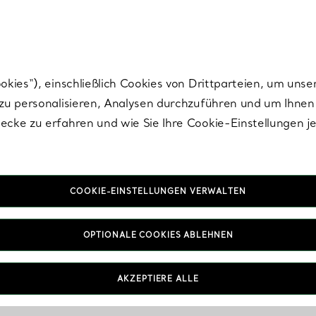
Tiffany.
Melden Sie
sich für die neuesten Nachrichten, kuratierte Inspirat
ies“), einschließlich Cookies von Drittparteien, um unse
u personalisieren, Analysen durchzuführen und um Ihnen 
cke zu erfahren und wie Sie Ihre Cookie-Einstellungen j
COOKIE-EINSTELLUNGEN VERWALTEN
OPTIONALE COOKIES ABLEHNEN
AKZEPTIERE ALLE
IN VEREINBAREN