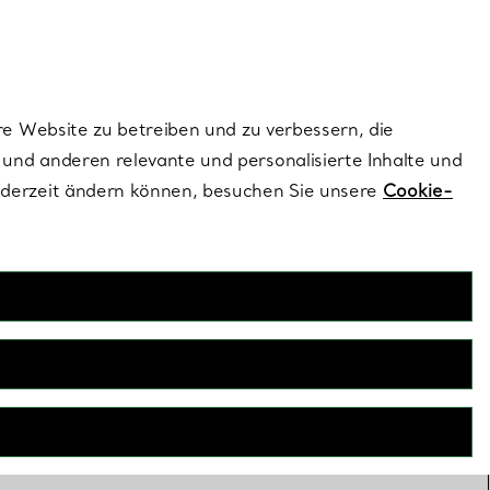
ionen und exklusive Updates an.
Kontaktieren Sie un
Melden Sie sich
re Website zu betreiben und zu verbessern, die
und anderen relevante und personalisierte Inhalte und
ederzeit ändern können, besuchen Sie unsere
Cookie-