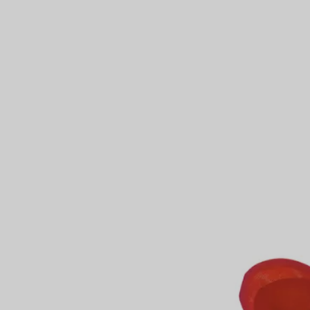
Partnerringe
Eternity Ringe
inem Tiffany-Diamantenexperten.