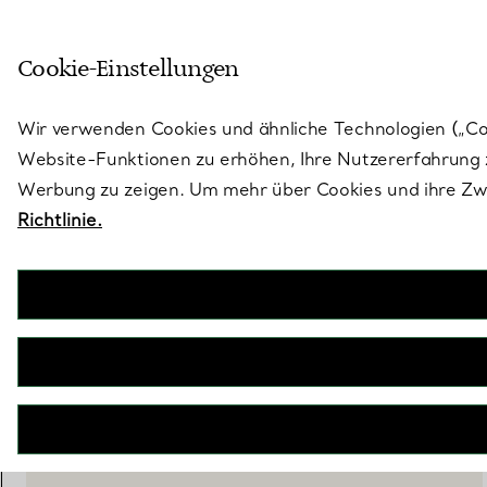
Treten Sie ein in die Welt von 
Cookie-Einstellungen
Gehen Sie auf die Seite „Stores“
Wir verwenden Cookies und ähnliche Technologien („Cook
Website-Funktionen zu erhöhen, Ihre Nutzererfahrung z
Werbung zu zeigen. Um mehr über Cookies und ihre Zwe
Richtlinie.
Elsa Peretti®
Amapola Brosche
€ 1.450
inkl. MwSt
IN DEN WARENKORB LEGEN
WENDEN SIE SICH AN EINEN BERATER
BOOK AN APPOINTMENT
EINEN KUNDENBERATER KONTAKTIEREN ODER EINEN TERM