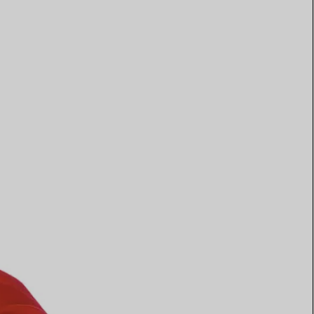
Elsa Peretti®
Tipps zur Auswahl eines
Eherings