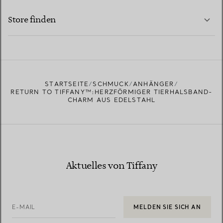
MEHR ERFAHREN
Store finden
MEHR ERFAHREN
EINEN STORE IN IHRER NÄHE FINDEN
STARTSEITE
SCHMUCK
ANHÄNGER
RETURN TO TIFFANY™:HERZFÖRMIGER TIERHALSBAND-
CHARM AUS EDELSTAHL
Aktuelles von Tiffany
E-MAIL
MELDEN SIE SICH AN