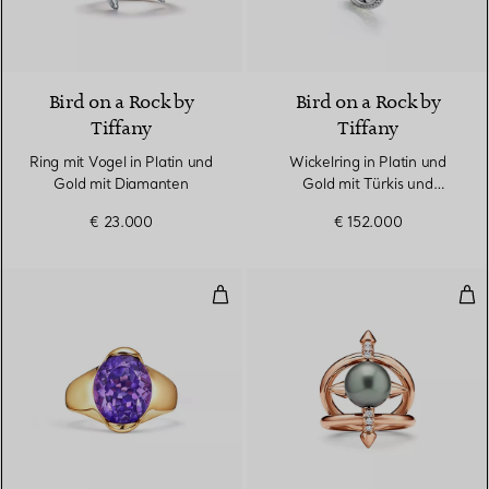
2 Farben
Bird on a Rock by
Bird on a Rock by
Tiffany
Tiffany
Ring mit Vogel in Platin und
Wickelring in Platin und
Gold mit Diamanten
Gold mit Türkis und
Diamanten
€ 23.000
€ 152.000
Fancy Color Ring in Gelbgold mi
Tah