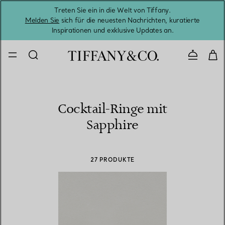
Treten Sie ein in die Welt von Tiffany.
Vom S
Melden Sie
sich für die neuesten Nachrichten, kuratierte
Inspirationen und exklusive Updates an.
Kontaktie
Cocktail-Ringe mit
Sapphire
27 PRODUKTE