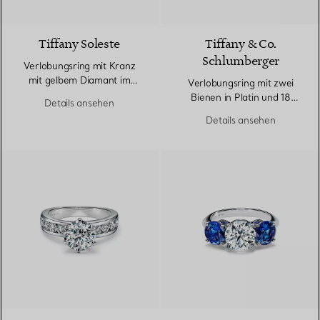
Tiffany Soleste
Tiffany & Co.
Schlumberger
Verlobungsring mit Kranz
mit gelbem Diamant im
Verlobungsring mit zwei
Cushion-Schliff in Platin
Bienen in Platin und 18
Details ansehen
Karat Gold
Details ansehen