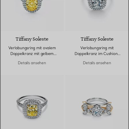
Tiffany Soleste
Tiffany Soleste
Verlobungsring mit ovalem
Verlobungsring mit
Doppelkranz mit gelbem
Doppelkranz im Cushion-
Diamant in Platin
Schliff mit einem
Details ansehen
Details ansehen
Diamantring in Platin