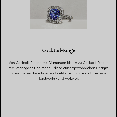
Cocktail-Ringe
Von Cocktail-Ringen mit Diamanten bis hin zu Cocktail-Ringen
mit Smaragden und mehr – diese außergewöhnlichen Designs
präsentieren die schönsten Edelsteine und die raffinierteste
Handwerkskunst weltweit.