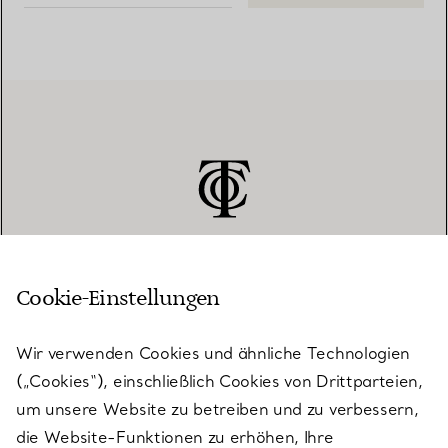
Cookie-Einstellungen
KUNDENSERVICE
Wir verwenden Cookies und ähnliche Technologien
(„Cookies“), einschließlich Cookies von Drittparteien,
SERVICES
um unsere Website zu betreiben und zu verbessern,
die Website-Funktionen zu erhöhen, Ihre