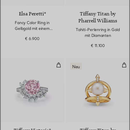
Elsa Peretti®
Tiffany Titan by
Pharrell Williams
Fancy Color Ring in
Gelbgold mit einem
Tahiti-Perlenring in Gold
Amethyst
mit Diamanten
€ 6.900
€ 11.100
Vine Ring in Platin mit einem M
Per
Neu
3 gemstones