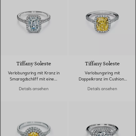
Tiffany Soleste
Tiffany Soleste
Verlobungsring mit Kranz in
Verlobungsring mit
Smaragdschliff mit einem
Doppelkranz im Cushion-
Diamantring in Platin
Schliff mit einem
Details ansehen
Details ansehen
Diamantring in Platin