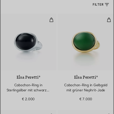
FILTER
Cabochon-Ring in Sterlingsilber
Cab
Elsa Peretti®
Elsa Peretti®
Cabochon-Ring in
Cabochon-Ring in Gelbgold
Sterlingsilber mit schwarzer
mit grüner Nephrit-Jade
Nephrit-Jade
€ 2.000
€ 7.000