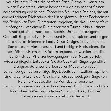
verleiht Ihrem Outfit die perfekte Prise Glamour – vor allem,
wenn Sie damit zu einem besonderen Anlass oder auf einer
Veranstaltung erscheinen. Entdecken Sie unsere Designs, die mit
einem farbigen Edelstein in der Mitte glänzen. Jeder Edelstein ist
von Reihen von Pavé-Diamanten umgeben, die das Licht perfekt
einfangen – von einem Rubin oder rosa Turmalin bis zu einem
Smaragd, Aquamarin oder Saphir. Unsere extravaganten
Cocktail-Ringe sind von Blumen und Reben inspiriert und sorgen
für einen faszinierenden Look. Diese Designs überzeugen mit
Diamanten im Marquiseschliff und farbigen Edelsteinen, die
sorgfältig in Form von Blättern angeordnet wurden, um die
Schönheit der Pflanzenbewegungen in der Natur perfekt
widerzuspiegeln. Entdecken Sie die Cocktail-Ringe legendärer
Designer, darunter die ikonischen Modelle von Jean
Schlumberger, deren einzigartige Details von Textilien inspiriert
sind. Oder entscheiden Sie sich für die sechseckigen Ringe von
Paloma Picasso, die ihre Vorliebe für opulente
Farbkombinationen zum Ausdruck bringen. Ein Tiffany Cocktail-
Ring ist ein außergewöhnliches Schmuckstück, das über
Generationen hinweg geliebt werden wird.