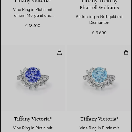
Tiffany Victoria®
Tiffany Titan by
Pharrell Williams
Vine Ring in Platin mit
einem Morganit und
Perlenring in Gelbgold mit
Diamanten
Diamanten
€ 18.100
€ 9.600
Vine Ring in Platin mit einem Ta
Vin
3 gemstones
Tiffany Victoria®
Tiffany Victoria®
Vine Ring in Platin mit
Vine Ring in Platin mit