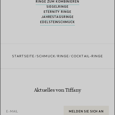
RINGE ZUM KOMBINIEREN
SIEGELRINGE
ETERNITY RINGE
JAHRESTAGSRINGE
EDELSTEINSCHMUCK
STARTSEITE
SCHMUCK
RINGE
COCKTAIL-RINGE
Aktuelles von Tiffany
E-MAIL
MELDEN SIE SICH AN