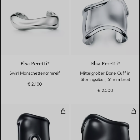
Elsa Peretti®
Elsa Peretti®
Swirl Manschettenarmreif
Mittelgroßer Bone Cuff in
Sterlingsilber, 61 mm breit
€ 2.100
€ 2.500
Großer Bone Cuff in Schwarz auf
Mit