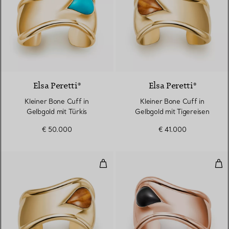
2 Materialien
Elsa Peretti®
Elsa Peretti®
Kleiner Bone Cuff in
Kleiner Bone Cuff in
Gelbgold mit Türkis
Gelbgold mit Tigereisen
€ 50.000
€ 41.000
Kleiner Bone Cuff in Gelbgold mi
Kle