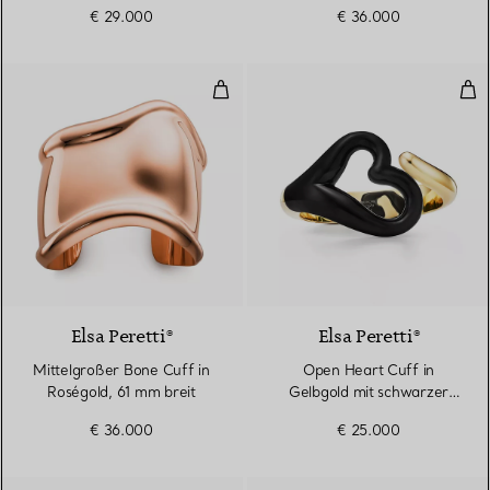
€ 29.000
€ 36.000
Mittelgroßer Bone Cuff in Roségo
Ope
Elsa Peretti®
Elsa Peretti®
Mittelgroßer Bone Cuff in
Open Heart Cuff in
Roségold, 61 mm breit
Gelbgold mit schwarzer
Nephrit-Jade
€ 36.000
€ 25.000