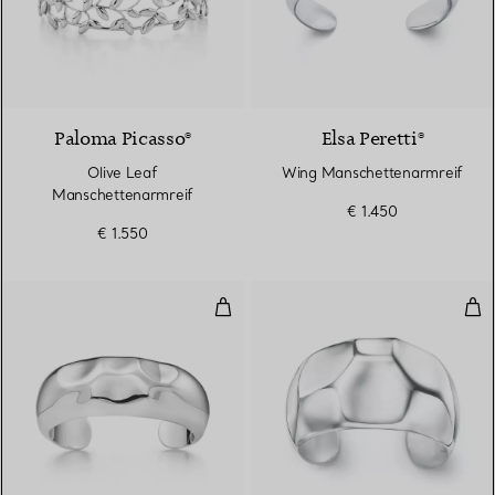
Paloma Picasso®
Elsa Peretti®
Olive Leaf
Wing Manschettenarmreif
Manschettenarmreif
€ 1.450
€ 1.550
Facetten-Armreif
Fac