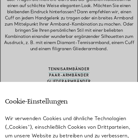
einen auf schlichte Weise eleganten Look. Möchten Sie einen
bleibenden Eindruck hinterlassen? Dann empfehlen wir, einen
Cuff an jedem Handgelenk zu tragen oder ein breites Armband
zum Mittelpunkt Ihrer Armband-Kombination zu machen. Oder
bringen Sie Ihren persönlichen Stil mit einer beliebten
Kombination einander wunderbar ergänzender Silhouetten zum
Ausdruck, z. B. mit einem Diamant-Tennisarmband, einem Cuff
und einem filigranen Gliederarmband.
TENNISARMBÄNDER
PAAR-ARMBÄNDER
GLIEDERARMBÄNDER
ARMBÄNDER ZUM KOMBINIEREN
ARMREIFE
Cookie-Einstellungen
Wir verwenden Cookies und ähnliche Technologien
(„Cookies“), einschließlich Cookies von Drittparteien,
Häufig gestellte Fragen zu Cuffs
um unsere Website zu betreiben und zu verbessern,