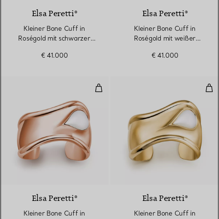
Elsa Peretti®
Elsa Peretti®
Kleiner Bone Cuff in
Kleiner Bone Cuff in
Roségold mit schwarzer
Roségold mit weißer
Nephrit-Jade
Nephrit-Jade
€ 41.000
€ 41.000
Kleiner Bone Cuff in Roségold m
Kle
2 Materialien
Elsa Peretti®
Elsa Peretti®
Kleiner Bone Cuff in
Kleiner Bone Cuff in