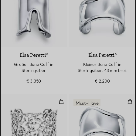
Elsa Peretti®
Elsa Peretti®
Großer Bone Cuff in
Kleiner Bone Cuff in
Sterlingsilber
Sterlingsilber, 43 mm breit
€ 3.350
€ 2.200
Olive Leaf Armreif
Klei
Must-Have