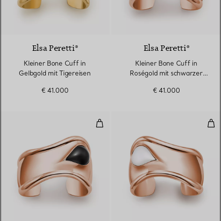
2 Materialien
Elsa Peretti®
Elsa Peretti®
Kleiner Bone Cuff in
Kleiner Bone Cuff in
Gelbgold mit Tigereisen
Roségold mit schwarzer
Nephrit-Jade
€ 41.000
€ 41.000
Kleiner Bone Cuff in Roségold m
Kle
2 Materialien