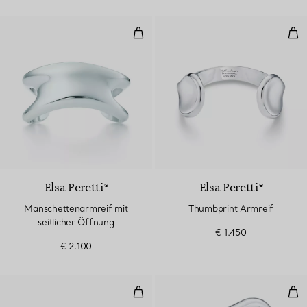
Manschettenarmreif mit seitlich
Thu
Elsa Peretti®
Elsa Peretti®
Manschettenarmreif mit
Thumbprint Armreif
seitlicher Öffnung
€ 1.450
€ 2.100
Swirl Manschettenarmreif
Mitt