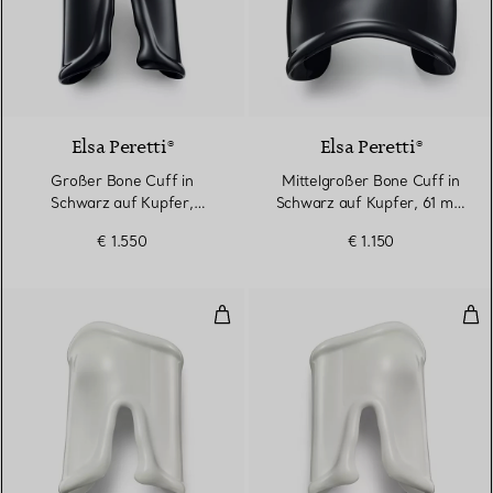
Elsa Peretti®
Elsa Peretti®
Großer Bone Cuff in
Mittelgroßer Bone Cuff in
Schwarz auf Kupfer,
Schwarz auf Kupfer, 61 mm
95 mm breit
breit
€ 1.550
€ 1.150
Großer Bone Cuff in Weiß auf Ku
Gro