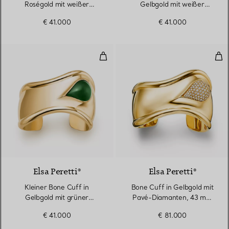
Roségold mit weißer
Gelbgold mit weißer
Nephrit-Jade
Nephrit-Jade
€ 41.000
€ 41.000
Kleiner Bone Cuff in Gelbgold mi
Bon
2 Materialien
Elsa Peretti®
Elsa Peretti®
Kleiner Bone Cuff in
Bone Cuff in Gelbgold mit
Gelbgold mit grüner
Pavé-Diamanten, 43 mm
Nephrit-Jade
beit
€ 41.000
€ 81.000