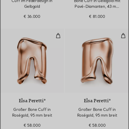
Cuff im Federdesign in
Bone Cuff in Gelbgold mit
Gelbgold
Pavé-Diamanten, 43 mm
beit
€ 36.000
€ 81.000
Großer Bone Cuff in Roségold, 9
Gro
Elsa Peretti®
Elsa Peretti®
Großer Bone Cuff in
Großer Bone Cuff in
Roségold, 95 mm breit
Roségold, 95 mm breit
€ 58.000
€ 58.000