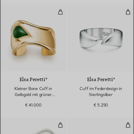
Kleiner Bone Cuff in Gelbgold mi
Cuff
2 Materialien
Elsa Peretti®
Elsa Peretti®
Kleiner Bone Cuff in
Cuff im Federdesign in
Gelbgold mit grüner
Sterlingsilber
Nephrit-Jade
€ 41.000
€ 5.250
Mittelgroßer Bone Cuff in Weiß 
Spli