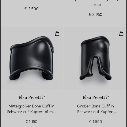
Large
€ 2.500
€ 2.950
Mittelgroßer Bone Cuff in Schwa
Gro
Elsa Peretti®
Elsa Peretti®
Mittelgroßer Bone Cuff in
Großer Bone Cuff in
Schwarz auf Kupfer, 61 mm
Schwarz auf Kupfer,
breit
95 mm breit
€ 1.150
€ 1.550