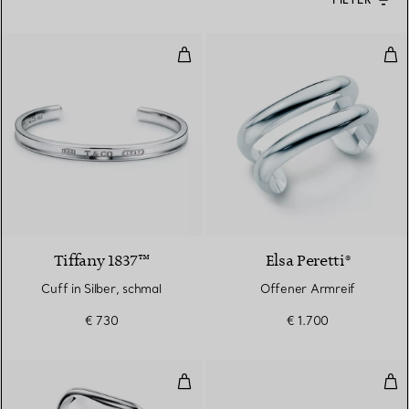
FILTER
Cuff in Silber, schmal
Off
Tiffany 1837™
Elsa Peretti®
Cuff in Silber, schmal
Offener Armreif
€ 730
€ 1.700
Großer Bone Cuff in Sterlingsilbe
Pac