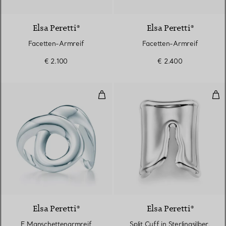
Elsa Peretti®
Elsa Peretti®
Facetten-Armreif
Facetten-Armreif
€ 2.100
€ 2.400
E Manschettenarmreif
Spli
Elsa Peretti®
Elsa Peretti®
E Manschettenarmreif
Split Cuff in Sterlingsilber,