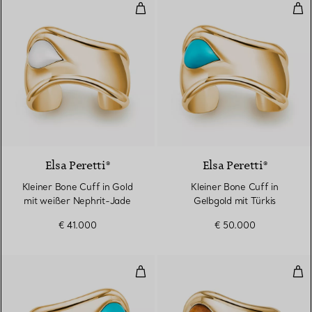
Kleiner Bone Cuff in Gold mit we
Klei
2 Materialien
Elsa Peretti®
Elsa Peretti®
Kleiner Bone Cuff in Gold
Kleiner Bone Cuff in
mit weißer Nephrit-Jade
Gelbgold mit Türkis
€ 41.000
€ 50.000
Kleiner Bone Cuff in Gelbgold mit
Kle