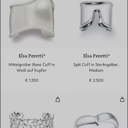
Elsa Peretti®
Elsa Peretti®
Mittelgroßer Bone Cuff in
Split Cuff in Sterlingsilber,
Weiß auf Kupfer
Medium
€ 1.350
€ 2.500
Olive Leaf Manschettenarmreif
Win