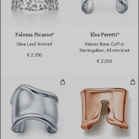
Paloma Picasso®
Elsa Peretti®
Olive Leaf Armreif
Kleiner Bone Cuff in
Sterlingsilber, 43 mm breit
€ 2.350
€ 2.200
Mittelgroßer Bone Cuff in Sterlin
Spli