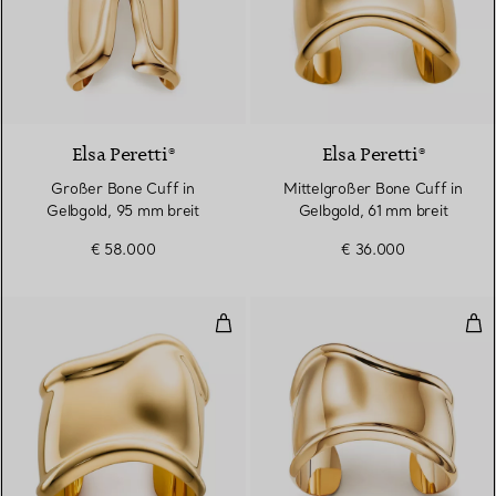
Elsa Peretti®
Elsa Peretti®
Großer Bone Cuff in
Mittelgroßer Bone Cuff in
Gelbgold, 95 mm breit
Gelbgold, 61 mm breit
€ 58.000
€ 36.000
Mittelgroßer Bone Cuff in Gelbgo
Kle