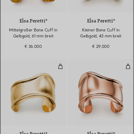
Elsa Peretti®
Elsa Peretti®
Mittelgroßer Bone Cuff in
Kleiner Bone Cuff in
Gelbgold, 61 mm breit
Gelbgold, 43 mm breit
€ 36.000
€ 29.000
Kleiner Bone Cuff in Gelbgold, 4
Kle