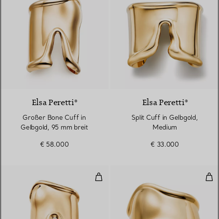
Elsa Peretti®
Elsa Peretti®
Großer Bone Cuff in
Split Cuff in Gelbgold,
Gelbgold, 95 mm breit
Medium
€ 58.000
€ 33.000
Großer Bone Cuff in Gelbgold, 9
Mit