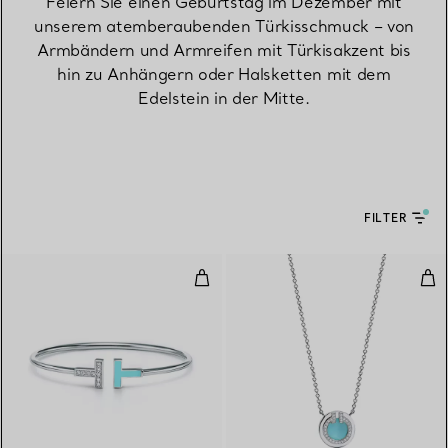
Feiern Sie einen Geburtstag im Dezember mit
unserem atemberaubenden Türkisschmuck – von
Armbändern und Armreifen mit Türkisakzent bis
hin zu Anhängern oder Halsketten mit dem
Edelstein in der Mitte.
FILTER
Wire Armreif mit Diamanten und 
Cir