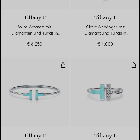
3 Materialien
Tiffany T
Tiffany T
Wire Armreif mit
Circle Anhänger mit
Diamanten und Türkis in
Diamant und Türkis in
Weißgold
Weißgold
€ 6.250
€ 4.000
Wire Armreif mit Türkis in Weißg
Wir
3 Materialien
Tiffany T
Tiffany T