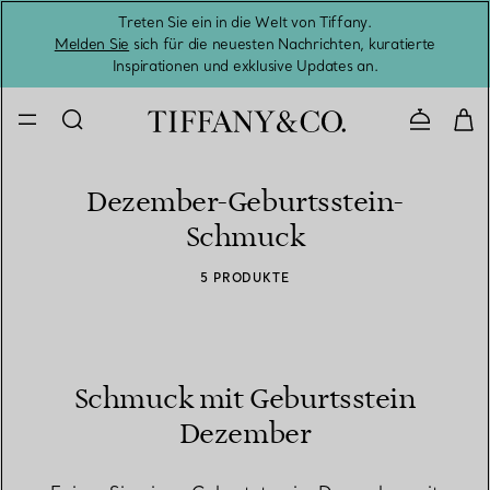
Treten Sie ein in die Welt von Tiffany.
Vom S
Melden Sie
sich für die neuesten Nachrichten, kuratierte
Inspirationen und exklusive Updates an.
Kontaktie
Dezember-Geburtsstein-
Schmuck
5 PRODUKTE
Schmuck mit Geburtsstein
Dezember