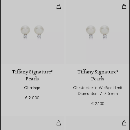
Ohrringe
Ohr
2 Farben
Tiffany Signature®
Tiffany Signature®
Pearls
Pearls
Ohrringe
Ohrstecker in Weißgold mit
Diamanten, 7–7,5 mm
€ 2.000
€ 2.100
Ohrringe
Ohr