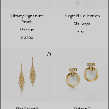
2 Farben
Tiffany Signature®
Ziegfeld Collection
Pearls
Ohrhänger
Ohrringe
€ 680
€ 3.300
Mesh Fransenohrringe