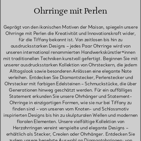
Ohrringe mit Perlen
Geprägt von den ikonischen Motiven der Maison, spiegeln unsere
Ohrringe mit Perlen die Kreativität und Innovationskraft wider,
für die Tiffany bekannt ist. Von zeitlosen bis hin zu
ausdrucksstarken Designs – jedes Paar Ohrringe wird von
unseren international renommierten Handwerkskünstler*innen
mit traditionellen Techniken kunstvoll gefertigt. Beginnen Sie mit
unserer ausdrucksstarken Kollektion von Ohrsteckern, die jedem
Alltagslook sowie besonderen Anlässen eine elegante Note
verleihen. Entdecken Sie Diamantstecker, Perlenstecker und
Ohrstecker mit farbigen Edelsteinen – Schmuckstücke, die über
Generationen hinweg geschätzt werden. Für ein auffälliges
Statement erkunden Sie unsere Ohrhänger und Statement-
Ohrringe in einzigartigen Formen, wie sie nur bei Tiffany zu
finden sind – von unseren vom Knoten- und Schlossmotiv
inspirierten Designs bis hin zu skulpturalen Wellen und modernen
floralen Elementen. Unsere vielfältige Kollektion von
Herzohrringen vereint verspielte und elegante Designs –
erhältlich als Stecker, Creolen oder Ohrhänger. Entdecken Sie
zudem unsere begehrte Auswahl an Diamantohrringen: von