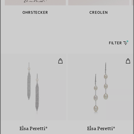
OHRSTECKER
CREOLEN
FILTER
Mesh Quastenohrringe
Pea
Elsa Peretti®
Elsa Peretti®