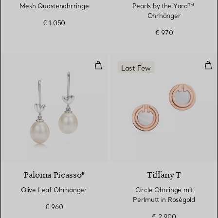
Mesh Quastenohrringe
Pearls by the Yard™ ​​
Ohrhänger
€ 1.050
€ 970
Olive Leaf Ohrhänger
Cir
Last Few
Paloma Picasso®
Tiffany T
Olive Leaf Ohrhänger
Circle Ohrringe mit
Perlmutt in Roségold
€ 960
€ 2.900