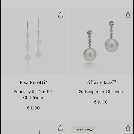
Pearls by the Yard™ ​​Ohrhänger
Süd
Elsa Peretti®
Tiffany Jazz™
Pearls by the Yard™ ​​
Südseeperlen-Ohrringe
Ohrhänger
€ 9.100
€ 1.100
Mesh Fransenohrringe
Zwei
Last Few