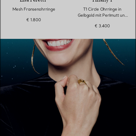
Elsa Peretti®
Tiffany T
Mesh Fransenohrringe
T1 Circle Ohrringe in
Gelbgold mit Perlmutt und
€ 1.800
Diamanten
€ 3.400