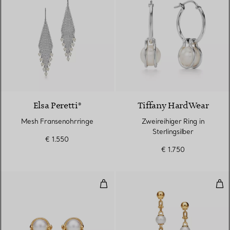
Elsa Peretti®
Tiffany HardWear
Mesh Fransenohrringe
Zweireihiger Ring in
Sterlingsilber
€ 1.550
€ 1.750
Olive Leaf Ohrstecker in Gelbgol
Gli