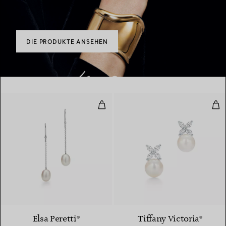
DIE PRODUKTE ANSEHEN
Pearls by the Yard™ ​​Ohrhänger
Ohr
Elsa Peretti®
Tiffany Victoria®