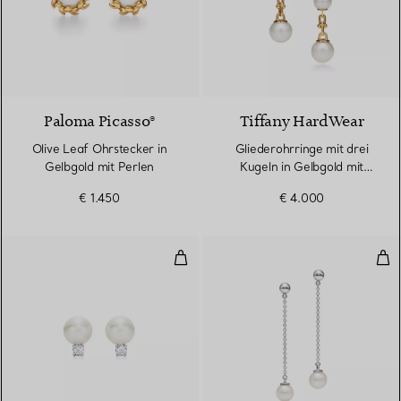
Paloma Picasso®
Tiffany HardWear
Olive Leaf Ohrstecker in
Gliederohrringe mit drei
Gelbgold mit Perlen
Kugeln in Gelbgold mit
Süßwasserperlen
€ 1.450
€ 4.000
Ohrringe
Ohr