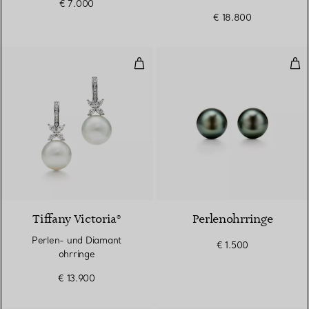
€ 7.000
€ 18.800
Perlen- und Diamant ohrringe
Per
Tiffany Victoria®
Perlenohrringe
Perlen- und Diamant
€ 1.500
ohrringe
€ 13.900