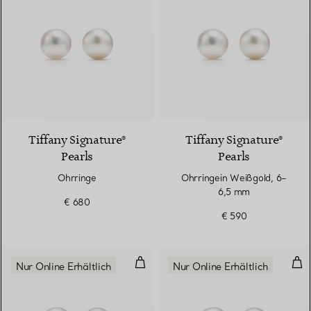
Tiffany Signature®
Tiffany Signature®
Pearls
Pearls
Ohrringe
Ohrringein Weißgold, 6–
6,5 mm
€ 680
€ 590
Perlenohrringe
Per
Nur Online Erhältlich
Nur Online Erhältlich