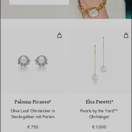
Olive Leaf Ohrstecker in Sterling
Pea
Paloma Picasso®
Elsa Peretti®
Olive Leaf Ohrstecker in
Pearls by the Yard™ ​​
Sterlingsilber mit Perlen
Ohrhänger
€ 750
€ 1.000