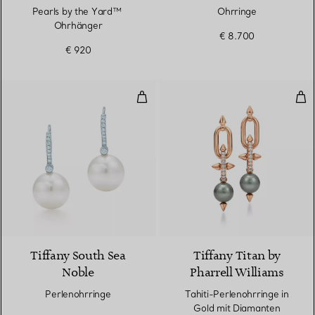
Pearls by the Yard™ ​​
Ohrringe
Ohrhänger
€ 8.700
€ 920
Perlenohrringe
Tah
Tiffany South Sea
Tiffany Titan by
Noble
Pharrell Williams
Perlenohrringe
Tahiti-Perlenohrringe in
Gold mit Diamanten