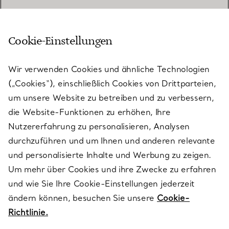
Cookie-Einstellungen
KUNDENSERVICE
Wir verwenden Cookies und ähnliche Technologien
(„Cookies“), einschließlich Cookies von Drittparteien,
SERVICES
um unsere Website zu betreiben und zu verbessern,
die Website-Funktionen zu erhöhen, Ihre
Nutzererfahrung zu personalisieren, Analysen
ÜBER TIFFANY & CO.
durchzuführen und um Ihnen und anderen relevante
und personalisierte Inhalte und Werbung zu zeigen.
Um mehr über Cookies und ihre Zwecke zu erfahren
RECHTLICHE HINWEISE
und wie Sie Ihre Cookie-Einstellungen jederzeit
ändern können, besuchen Sie unsere
Cookie-
Richtlinie.
FOLGEN SIE UNS