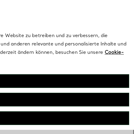
ionen und exklusive Updates an.
Kontaktieren Sie un
Melden Sie sich
re Website zu betreiben und zu verbessern, die
und anderen relevante und personalisierte Inhalte und
ederzeit ändern können, besuchen Sie unsere
Cookie-