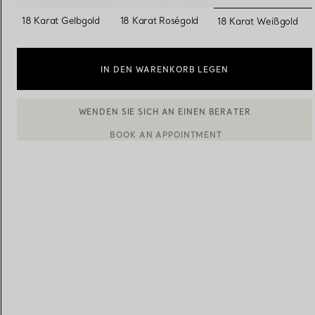
ausgewäh
18 Karat Gelbgold
18 Karat Roségold
18 Karat Weißgold
Eheringe für Damen
Eheringe für Herren
IN DEN WARENKORB LEGEN
Vereinbaren Sie Ihren
Termin
mit e
BOOK AN APPOINTMENT
EINEN KUNDENBERATER KONTAKTIEREN ODER EINEN TERM