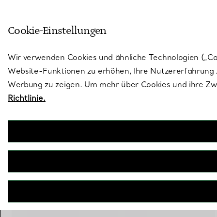
Treten Sie ein in die Welt von 
Cookie-Einstellungen
Gehen Sie auf die Seite „Stores“
Wir verwenden Cookies und ähnliche Technologien („Cook
Website-Funktionen zu erhöhen, Ihre Nutzererfahrung z
Werbung zu zeigen. Um mehr über Cookies und ihre Zwe
Richtlinie.
Tiffany Lock
Kleine Lock Ohrringe in Weißgold mit Pavé-Diamanten
€ 8.000
inkl. MwSt