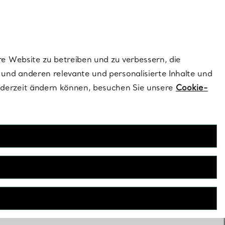
ionen und exklusive Updates an.
Kontaktieren Sie un
Melden Sie sich
re Website zu betreiben und zu verbessern, die
und anderen relevante und personalisierte Inhalte und
ederzeit ändern können, besuchen Sie unsere
Cookie-