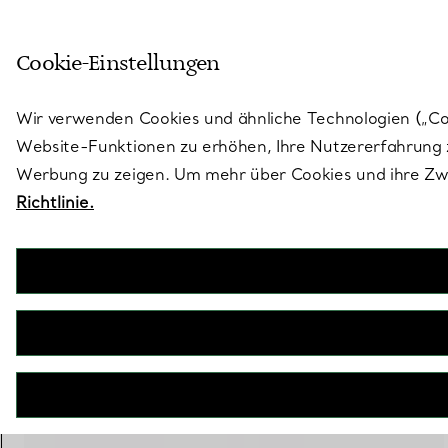
Treten Sie ein in die Welt von 
Cookie-Einstellungen
Gehen Sie auf die Seite „Stores“
Wir verwenden Cookies und ähnliche Technologien („Cook
Website-Funktionen zu erhöhen, Ihre Nutzererfahrung z
Werbung zu zeigen. Um mehr über Cookies und ihre Zwe
Richtlinie.
Tiffany Lock
Kleine Lock Ohrringe in Gelbgold mit Pavé-Diamanten
€ 7.500
inkl. MwSt