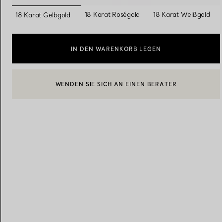
ausgewählt
18 Karat Roségold
18 Karat Weißgold
18 Karat Gelbgold
Eheringe für Damen
Eheringe für Herren
IN DEN WARENKORB LEGEN
WENDEN SIE SICH AN EINEN BERATER
Vereinbaren Sie Ihren
Termin
mit e
BOOK AN APPOINTMENT
EINEN KUNDENBERATER KONTAKTIEREN ODER EINEN TERM