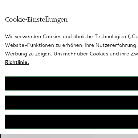
Treten Sie ein in die Welt von 
Cookie-Einstellungen
Gehen Sie auf die Seite „Stores“
Wir verwenden Cookies und ähnliche Technologien („Cook
Website-Funktionen zu erhöhen, Ihre Nutzererfahrung z
Werbung zu zeigen. Um mehr über Cookies und ihre Zwe
Richtlinie.
Tiffany Victoria®
Ohrringe
€ 15.300
inkl. MwSt