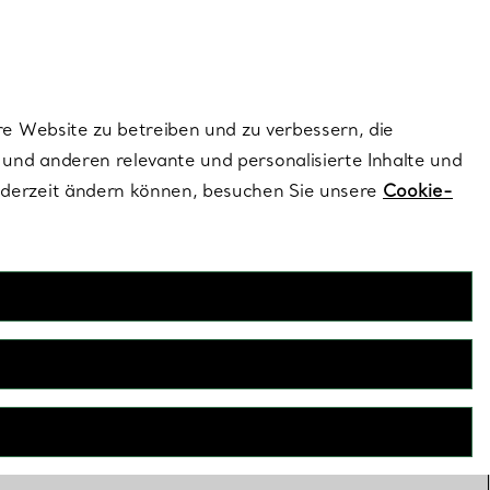
ionen und exklusive Updates an.
Kontaktieren Sie un
Melden Sie sich
re Website zu betreiben und zu verbessern, die
und anderen relevante und personalisierte Inhalte und
ederzeit ändern können, besuchen Sie unsere
Cookie-