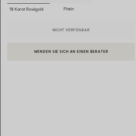
ausgewählt
Platin
18 Karat Roségold
Eheringe für Damen
Eheringe für Herren
NICHT VERFÜGBAR
WENDEN SIE SICH AN EINEN BERATER
Vereinbaren Sie Ihren
Termin
mit e
BOOK AN APPOINTMENT
EINEN KUNDENBERATER KONTAKTIEREN ODER EINEN TERM