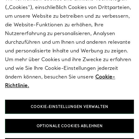
(„Cookies“), einschließlich Cookies von Drittparteien,
SERVICES
um unsere Website zu betreiben und zu verbessern,
die Website-Funktionen zu erhöhen, Ihre
Nutzererfahrung zu personalisieren, Analysen
ÜBER TIFFANY & CO.
durchzuführen und um Ihnen und anderen relevante
und personalisierte Inhalte und Werbung zu zeigen.
Um mehr über Cookies und ihre Zwecke zu erfahren
RECHTLICHE HINWEISE
und wie Sie Ihre Cookie-Einstellungen jederzeit
ändern können, besuchen Sie unsere
Cookie-
Richtlinie.
FOLGEN SIE UNS
COOKIE-EINSTELLUNGEN VERWALTEN
Standort ändern:
OPTIONALE COOKIES ABLEHNEN
T&Co. 2026