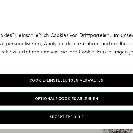
Tiffany.
Melden Sie
sich für die neuesten Nachrichten, kuratierte Inspirat
ies“), einschließlich Cookies von Drittparteien, um unse
u personalisieren, Analysen durchzuführen und um Ihnen 
cke zu erfahren und wie Sie Ihre Cookie-Einstellungen j
COOKIE-EINSTELLUNGEN VERWALTEN
OPTIONALE COOKIES ABLEHNEN
efertigten Ringe sind –
Sie Ihren Ring einzeln
ing.
AKZEPTIERE ALLE