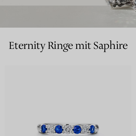
Partnerringe
Eternity Ringe
Eternity Ringe mit Saphire
inem Tiffany-Diamantenexperten.