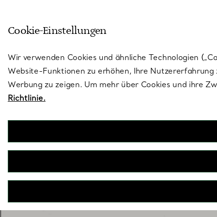
Treten Sie ein in die Welt von 
Cookie-Einstellungen
Gehen Sie auf die Seite „Stores“
Wir verwenden Cookies und ähnliche Technologien („Cook
Website-Funktionen zu erhöhen, Ihre Nutzererfahrung z
Werbung zu zeigen. Um mehr über Cookies und ihre Zwe
Richtlinie.
Eternity Ringe
Die meisterhaft mit den berühmten Diamanten von Tiffany g
genauso wie die Liebe – für die Ewigkeit bestimmt. Tragen 
oder kombiniert mit einem Verlobungsr