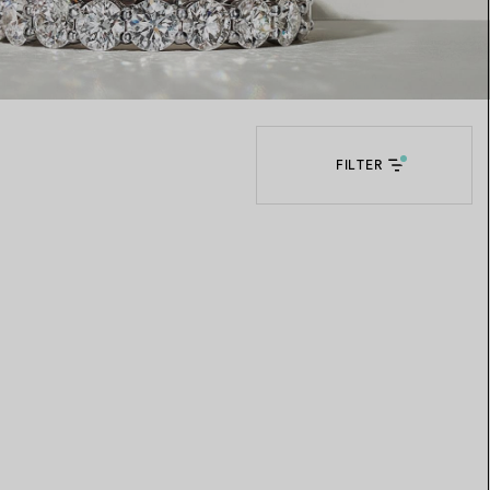
Elsa Peretti®
Tipps zur Auswahl eines
Eherings
FILTER