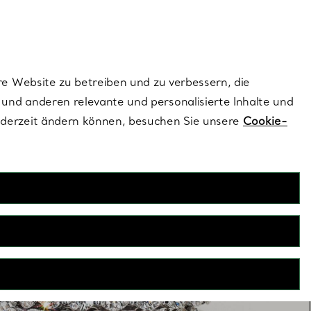
ionen und exklusive Updates an.
Kontaktieren Sie 
Melden Sie si
re Website zu betreiben und zu verbessern, die
und anderen relevante und personalisierte Inhalte und
ederzeit ändern können, besuchen Sie unsere
Cookie-