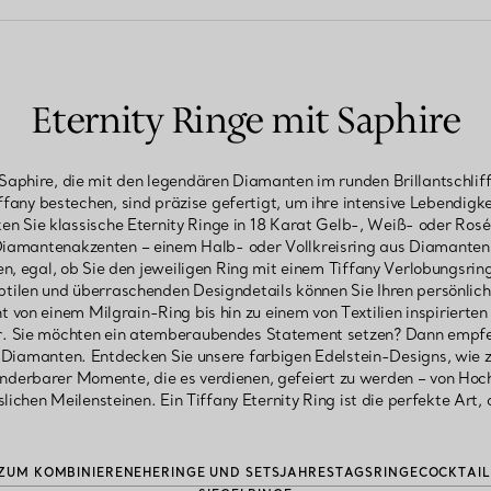
Eternity Ringe mit Saphire
 Saphire, die mit den legendären Diamanten im runden Brillantschli
fany bestechen, sind präzise gefertigt, um ihre intensive Lebendigk
en Sie klassische Eternity Ringe in 18 Karat Gelb-, Weiß- oder Rosé
Diamantenakzenten – einem Halb- oder Vollkreisring aus Diamanten
n, egal, ob Sie den jeweiligen Ring mit einem Tiffany Verlobungsrin
btilen und überraschenden Designdetails können Sie Ihren persönlic
 von einem Milgrain-Ring bis hin zu einem von Textilien inspiriert
. Sie möchten ein atemberaubendes Statement setzen? Dann empfehl
Diamanten. Entdecken Sie unsere farbigen Edelstein-Designs, wie z
nderbarer Momente, die es verdienen, gefeiert zu werden – von Hoch
chen Meilensteinen. Ein Tiffany Eternity Ring ist die perfekte Art, 
 ZUM KOMBINIEREN
EHERINGE UND SETS
JAHRESTAGSRINGE
COCKTAIL