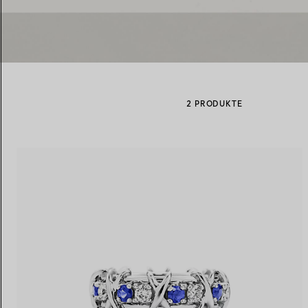
Eheringe für Damen
Eheringe für Herren
2 PRODUKTE
Vereinbaren Sie Ihren
Termin
mit e