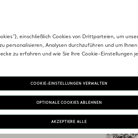
Tiffany.
Melden Sie
sich für die neuesten Nachrichten, kuratierte Inspirat
ies“), einschließlich Cookies von Drittparteien, um unse
u personalisieren, Analysen durchzuführen und um Ihnen 
cke zu erfahren und wie Sie Ihre Cookie-Einstellungen j
COOKIE-EINSTELLUNGEN VERWALTEN
OPTIONALE COOKIES ABLEHNEN
efertigten Ringe sind –
Sie Ihren Ring einzeln
ing.
AKZEPTIERE ALLE