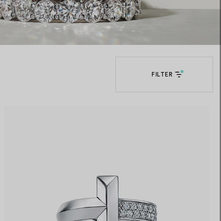
Elsa Peretti®
Tipps zur Auswahl eines
Eherings
FILTER