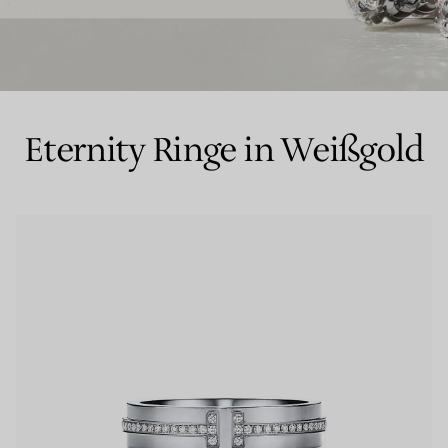
Partnerringe
Eternity Ringe
Eternity Ringe in Weißgold
inem Tiffany-Diamantenexperten.