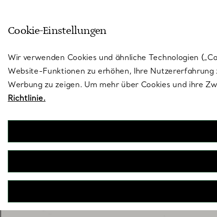
Treten Sie ein in die Welt von 
Cookie-Einstellungen
Gehen Sie auf die Seite „Stores“
Wir verwenden Cookies und ähnliche Technologien („Cook
Website-Funktionen zu erhöhen, Ihre Nutzererfahrung z
Werbung zu zeigen. Um mehr über Cookies und ihre Zwe
Richtlinie.
Eternity Ringe
Die meisterhaft mit den berühmten Diamanten von Tiffany g
genauso wie die Liebe – für die Ewigkeit bestimmt. Tragen 
oder kombiniert mit einem Verlobungsr