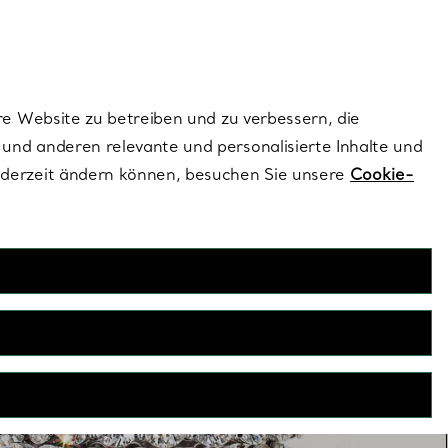
ionen und exklusive Updates an.
Kontaktieren Sie 
Melden Sie si
re Website zu betreiben und zu verbessern, die
und anderen relevante und personalisierte Inhalte und
ederzeit ändern können, besuchen Sie unsere
Cookie-