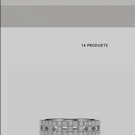
Eheringe für Damen
Eheringe für Herren
14 PRODUKTE
Vereinbaren Sie Ihren
Termin
mit e