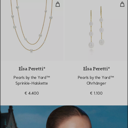
Pearls by the Yard™ Sprinkle-Ha
Pea
Elsa Peretti®
Elsa Peretti®
Pearls by the Yard™
Pearls by the Yard™ ​​
Sprinkle-Halskette
Ohrhänger
€ 4.400
€ 1.100