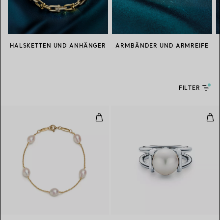
HALSKETTEN UND ANHÄNGER
ARMBÄNDER UND ARMREIFE
FILTER
Pearls by the Yard™ Armband
Ring