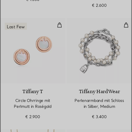
€ 2.600
Circle Ohrringe mit Perlmutt in 
Per
Last Few
3 Materialien
Tiffany T
Tiffany HardWear
Circle Ohrringe mit
Perlenarmband mit Schloss
Perlmutt in Roségold
in Silber, Medium
€ 2.900
€ 3.400