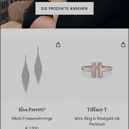
DIE PRODUKTE ANSEHEN
Mesh Fransenohrringe
Wir
Elsa Peretti®
Tiffany T
Mesh Fransenohrringe
Wire Ring in Roségold mit
Perlmutt
€ 1.550