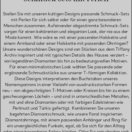
Stellen Sie mit unseren kultigen Designs passende Schmuck-Sets
mit Perlen für sich selbst oder für einen ganz besonderen
Menschen zusammen. Aufeinander abgestimmte Schmuck-Sets
sorgen für einen kohärenten und eleganten Look, der nie aus der
Mode kommt. Wie wäre es mit einer passenden Halskette und
einem Armband oder einer Halskette mit passenden Ohrringen?
Unsere wunderschönen Designs sind von Stücken aus dem Tiffany
Archiv inspiriert und mit typischen Details des Hauses verziert –
von legendären Diamanten bis hin zu bedeutungsvollen Motiven.
Für einen minimalistischen Look wählen Sie passende oder
ergänzende Schmuckstücke aus unserer T-förmigen Kollektion.
Diese Designs interpretieren den Buchstaben unseres
Namenspatrons in einer Vielzahl von ausdrucksstarken Formen
neu – von abgeschrägten T-Motiven oder Kreisen bis hin zu einem
geschwungenen Lächeln – und sind in unterschiedlichen Metallen,
mit und ohne Diamanten oder mit farbigen Edelsteinen wie
Perlmutt und Türkis gefertigt. Kombinieren Sie unseren
begehrten Diamantschmuck, wie unsere floral inspirierten
Diamantohrringe, mit einem passenden Anhänger und Ring für
ein unvergleichliches Funkeln, egal, ob Sie sich für den Alltag
oder einen besonderen Anlass kleiden. Oder Sie entscheiden sich