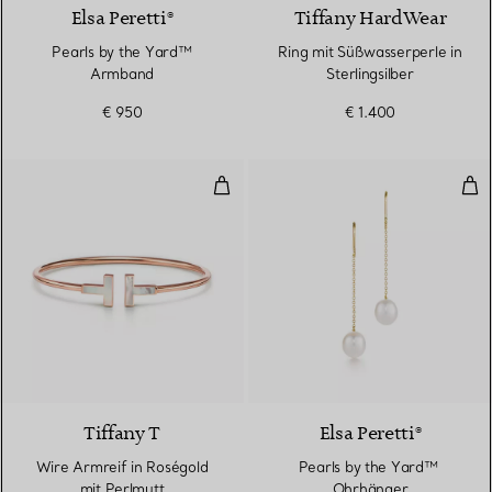
Elsa Peretti®
Tiffany HardWear
Pearls by the Yard™
Ring mit Süßwasserperle in
Armband
Sterlingsilber
€ 950
€ 1.400
Wire Armreif in Roségold mit Pe
Pea
3 Materialien
Tiffany T
Elsa Peretti®
Wire Armreif in Roségold
Pearls by the Yard™ ​​
mit Perlmutt
Ohrhänger