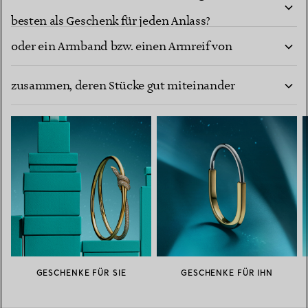
Wie finde ich die richtige Größe für einen Ring
besten als Geschenk für jeden Anlass?
oder ein Armband bzw. einen Armreif von
Wie stelle ich eine edle Schmuckkollektion
Tiffany?
zusammen, deren Stücke gut miteinander
harmonieren?
GESCHENKE FÜR SIE
GESCHENKE FÜR IHN