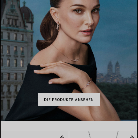
DIE PRODUKTE ANSEHEN
Mesh Quastenohrringe
Per