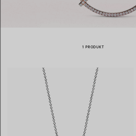
Eheringe für Damen
Eheringe für Herren
1 PRODUKT
Vereinbaren Sie Ihren
Termin
mit e