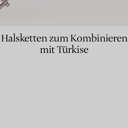
Partnerringe
Eternity Ringe
Halsketten zum Kombinieren
mit Türkise
inem Tiffany-Diamantenexperten.