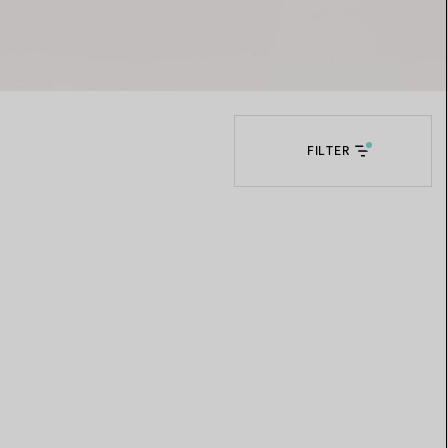
Elsa Peretti®
Tipps zur Auswahl eines
Eherings
FILTER