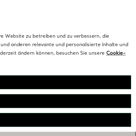
ionen und exklusive Updates an.
Kontaktieren Sie 
Melden Sie si
re Website zu betreiben und zu verbessern, die
und anderen relevante und personalisierte Inhalte und
ederzeit ändern können, besuchen Sie unsere
Cookie-
lsketten zum Kombinieren
ner Halskette zufriedengeben? Egal, ob Sie zwei, drei oder
n, sie eignen sich alle perfekt, um einen lässigen Look zu
kreieren.