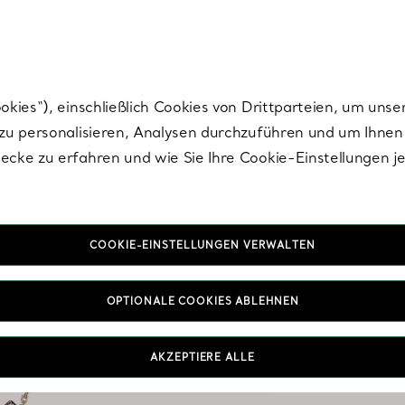
Tiffany.
Melden Sie
sich für die neuesten Nachrichten, kuratierte Inspirat
ies“), einschließlich Cookies von Drittparteien, um unse
u personalisieren, Analysen durchzuführen und um Ihnen 
cke zu erfahren und wie Sie Ihre Cookie-Einstellungen j
COOKIE-EINSTELLUNGEN VERWALTEN
Ha
OPTIONALE COOKIES ABLEHNEN
Warum sich mit nur ei
mehr Designs auswähle
AKZEPTIERE ALLE