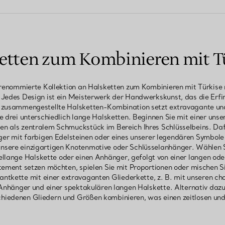
etten zum Kombinieren mit T
renommierte Kollektion an Halsketten zum Kombinieren mit Türkise 
edes Design ist ein Meisterwerk der Handwerkskunst, das die Erfin
ll zusammengestellte Halsketten-Kombination setzt extravagante und
e drei unterschiedlich lange Halsketten. Beginnen Sie mit einer uns
 als zentralem Schmuckstück im Bereich Ihres Schlüsselbeins. Dafür 
r mit farbigen Edelsteinen oder eines unserer legendären Symbole d
unsere einzigartigen Knotenmotive oder Schlüsselanhänger. Wählen S
ellange Halskette oder einen Anhänger, gefolgt von einer langen od
ement setzen möchten, spielen Sie mit Proportionen oder mischen S
ntkette mit einer extravaganten Gliederkette, z. B. mit unseren ch
Anhänger und einer spektakulären langen Halskette. Alternativ daz
chiedenen Gliedern und Größen kombinieren, was einen zeitlosen und