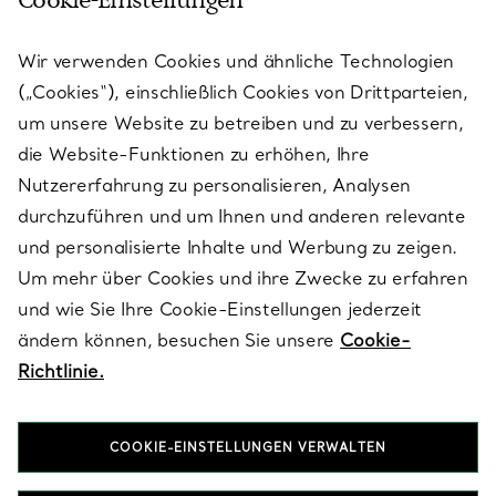
Cookie-Einstellungen
KUNDENSERVICE
Wir verwenden Cookies und ähnliche Technologien
(„Cookies“), einschließlich Cookies von Drittparteien,
SERVICES
um unsere Website zu betreiben und zu verbessern,
die Website-Funktionen zu erhöhen, Ihre
Nutzererfahrung zu personalisieren, Analysen
ÜBER TIFFANY & CO.
durchzuführen und um Ihnen und anderen relevante
und personalisierte Inhalte und Werbung zu zeigen.
Um mehr über Cookies und ihre Zwecke zu erfahren
RECHTLICHE HINWEISE
und wie Sie Ihre Cookie-Einstellungen jederzeit
ändern können, besuchen Sie unsere
Cookie-
Richtlinie.
FOLGEN SIE UNS
COOKIE-EINSTELLUNGEN VERWALTEN
Standort ändern: