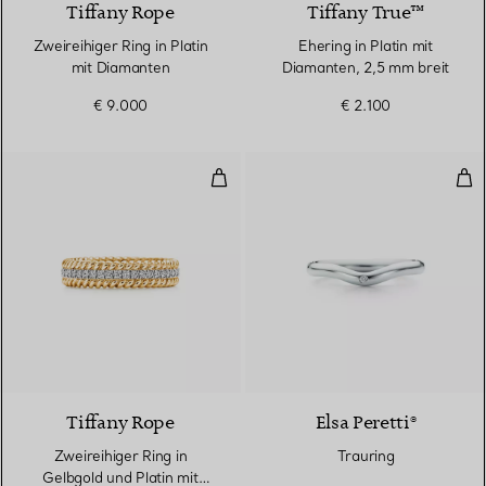
Tiffany Rope
Tiffany True™
Zweireihiger Ring in Platin
Ehering in Platin mit
mit Diamanten
Diamanten, 2,5 mm breit
€ 9.000
€ 2.100
Zweireihiger Ring in Gelbgold un
Tra
3 Materialien
Tiffany Rope
Elsa Peretti®
Zweireihiger Ring in
Trauring
Gelbgold und Platin mit