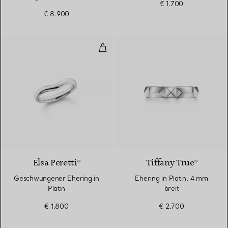
€ 1.700
Diamanten
€ 8.900
Geschwungener Ehering in Plati
2 Materialien
Elsa Peretti®
Tiffany True®
Geschwungener Ehering in
Ehering in Platin, 4 mm
Platin
breit
€ 1.800
€ 2.700