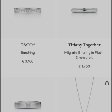
T&CO.®
Tiffany Together
Bandring
Milgrain-Ehering in Platin,
3 mm breit
€ 3.100
€ 1.750
Tif