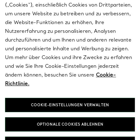
(„Cookies“), einschließlich Cookies von Drittparteien,
SERVICES
um unsere Website zu betreiben und zu verbessern,
die Website-Funktionen zu erhöhen, Ihre
Nutzererfahrung zu personalisieren, Analysen
ÜBER TIFFANY & CO.
durchzuführen und um Ihnen und anderen relevante
und personalisierte Inhalte und Werbung zu zeigen.
Um mehr über Cookies und ihre Zwecke zu erfahren
RECHTLICHE HINWEISE
und wie Sie Ihre Cookie-Einstellungen jederzeit
ändern können, besuchen Sie unsere
Cookie-
Richtlinie.
FOLGEN SIE UNS
COOKIE-EINSTELLUNGEN VERWALTEN
Standort ändern:
OPTIONALE COOKIES ABLEHNEN
T&Co. 2026