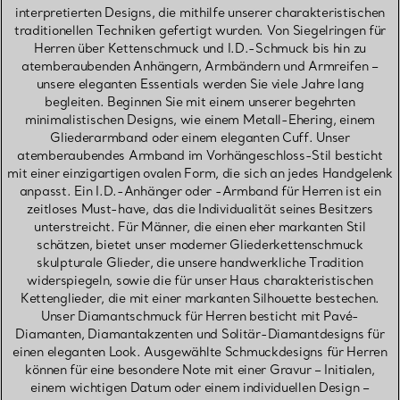
interpretierten Designs, die mithilfe unserer charakteristischen
traditionellen Techniken gefertigt wurden. Von Siegelringen für
Herren über Kettenschmuck und I.D.-Schmuck bis hin zu
atemberaubenden Anhängern, Armbändern und Armreifen –
unsere eleganten Essentials werden Sie viele Jahre lang
begleiten. Beginnen Sie mit einem unserer begehrten
minimalistischen Designs, wie einem Metall-Ehering, einem
Gliederarmband oder einem eleganten Cuff. Unser
atemberaubendes Armband im Vorhängeschloss-Stil besticht
mit einer einzigartigen ovalen Form, die sich an jedes Handgelenk
anpasst. Ein I.D.-Anhänger oder -Armband für Herren ist ein
zeitloses Must-have, das die Individualität seines Besitzers
unterstreicht. Für Männer, die einen eher markanten Stil
schätzen, bietet unser moderner Gliederkettenschmuck
skulpturale Glieder, die unsere handwerkliche Tradition
widerspiegeln, sowie die für unser Haus charakteristischen
Kettenglieder, die mit einer markanten Silhouette bestechen.
Unser Diamantschmuck für Herren besticht mit Pavé-
Diamanten, Diamantakzenten und Solitär-Diamantdesigns für
einen eleganten Look. Ausgewählte Schmuckdesigns für Herren
können für eine besondere Note mit einer Gravur – Initialen,
einem wichtigen Datum oder einem individuellen Design –