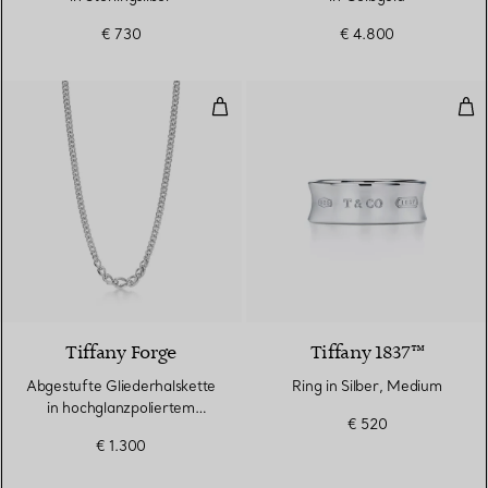
€ 730
€ 4.800
Abgestufte Gliederhalskette in h
Rin
Tiffany Forge
Tiffany 1837™
Abgestufte Gliederhalskette
Ring in Silber, Medium
in hochglanzpoliertem
€ 520
Sterlingsilber
€ 1.300