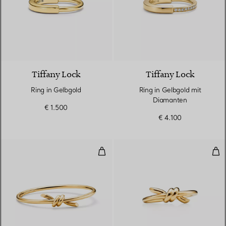
3 Materialien
Tiffany Lock
Tiffany Lock
Ring in Gelbgold
Ring in Gelbgold mit
Diamanten
€ 1.500
€ 4.100
Wire Armreifin Gelbgold
Rin