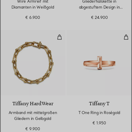
Wire Armreif mit
Gliederhalskette in
Diamanten in Weißgold
abgestuftem Design in
Gelbgold
€ 6.900
€ 24.900
Armband mit mittelgroßen Gliede
T O
2 Materialien
Tiffany HardWear
Tiffany T
Armband mit mittelgroßen
T One Ring in Roségold
Gliedern in Gelbgold
€ 1.950
€ 9.900