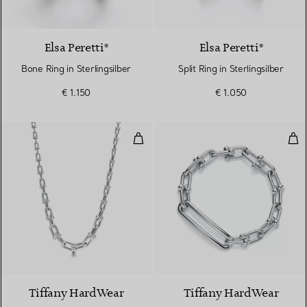
Elsa Peretti®
Elsa Peretti®
Bone Ring in Sterlingsilber
Split Ring in Sterlingsilber
€ 1.150
€ 1.050
Gliederhalskette in abgestuftem D
Glie
Tiffany HardWear
Tiffany HardWear