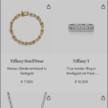
Kleines Gliederarmband in Gelbg
Tru
2 Materialien
Tiffany HardWear
Tiffany T
Kleines Gliederarmband in
True breiter Ring in
Gelbgold
Weißgold mit Pavé-
Diamanten
€ 7.500
€ 10.300
Kleine Doppelschloss-Halskette in
Tru