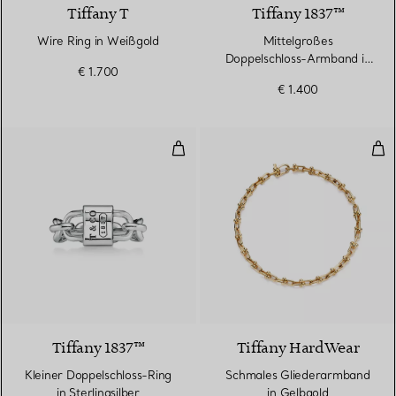
Tiffany T
Tiffany 1837™
Wire Ring in Weißgold
Mittelgroßes
Doppelschloss-Armband in
€ 1.700
Sterlingsilber
€ 1.400
Kleiner Doppelschloss-Ring in Ste
Sch
Tiffany 1837™
Tiffany HardWear
Kleiner Doppelschloss-Ring
Schmales Gliederarmband
in Sterlingsilber
in Gelbgold