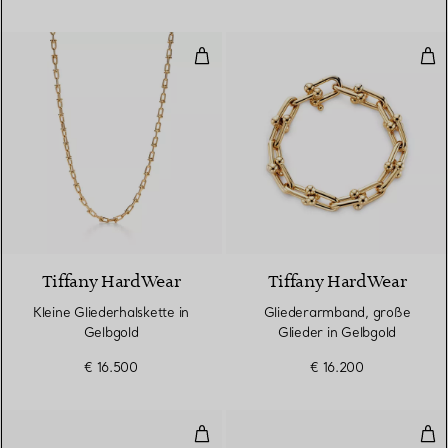
Kleine Gliederhalskette in Gelbgo
Gli
2 Materialien
Tiffany HardWear
Tiffany HardWear
Kleine Gliederhalskette in
Gliederarmband, große
Gelbgold
Glieder in Gelbgold
€ 16.500
€ 16.200
Ring in Weißgold
Rin