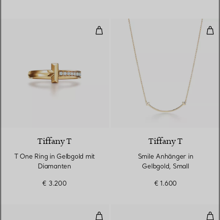
T One Ring in Gelbgold mit Diam
Smi
3 Materialien
Tiffany T
Tiffany T
T One Ring in Gelbgold mit
Smile Anhänger in
Diamanten
Gelbgold, Small
€ 3.200
€ 1.600
Kleines Wickelarmband in Sterling
Ring