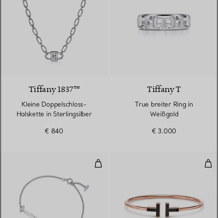
Tiffany 1837™
Tiffany T
Kleine Doppelschloss-
True breiter Ring in
Halskette in Sterlingsilber
Weißgold
€ 840
€ 3.000
Smile Armband in Weißgold
Wir