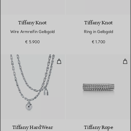
2 Materialien
Tiffany Knot
Tiffany Knot
Wire Armreifin Gelbgold
Ring in Gelbgold
€ 5.900
€ 1.700
Kleine Wickelhalskette Tiffany H
Zwe
Tiffany HardWear
Tiffany Rope