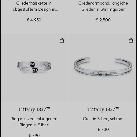
Gliederhalskette in
Gliederarmband, längliche
abgestuftem Design in
Glieder in Sterlingsilber
Sterlingsilber
€ 4.950
€ 2.500
Ring aus verschlungenen Ringen i
Cuff
Tiffany 1837™
Tiffany 1837™
Ring aus verschlungenen
Cuff in Silber, schmal
Ringen in Silber
€ 730
€ 790