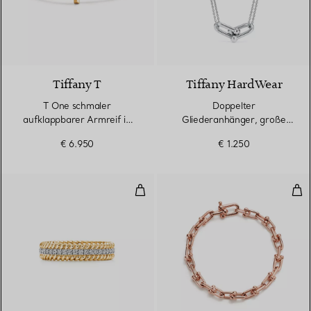
3 Materialien
Tiffany T
Tiffany HardWear
T One schmaler
Doppelter
aufklappbarer Armreif in
Gliederanhänger, große
Gelbgold
Glieder in Sterlingsilber
€ 6.950
€ 1.250
Zweireihiger Ring in Gelbgold un
Kle
3 Materialien