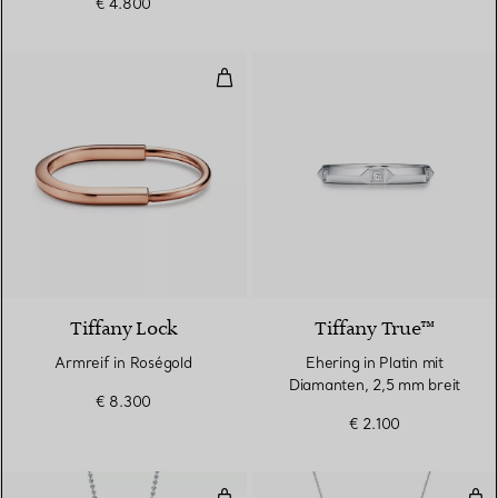
€ 4.800
Armreif in Roségold
5 Materialien
Tiffany Lock
Tiffany True™
Armreif in Roségold
Ehering in Platin mit
Diamanten, 2,5 mm breit
€ 8.300
€ 2.100
Makers I.D.-Anhänger in Sterling
Kre