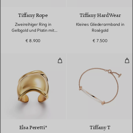
Tiffany Rope
Tiffany HardWear
Zweireihiger Ring in
Kleines Gliederarmband in
Gelbgold und Platin mit
Roségold
Diamanten
€ 8.900
€ 7.500
Bone Ring in Gelbgold
Smi
2 Materialien
Elsa Peretti®
Tiffany T