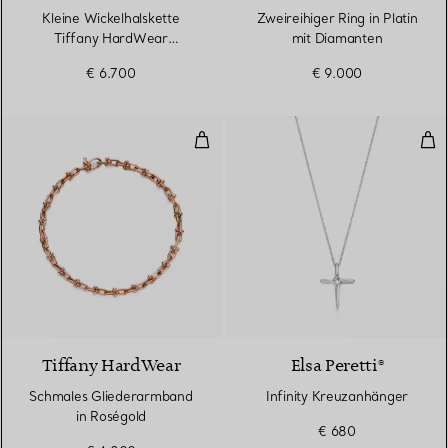
Kleine Wickelhalskette
Zweireihiger Ring in Platin
Tiffany HardWear
mit Diamanten
Kugelhalskette in
€ 6.700
€ 9.000
Sterlingsilber
Schmales Gliederarmband in Ros
Inf
2 Materialien
Tiffany HardWear
Elsa Peretti®
Schmales Gliederarmband
Infinity Kreuzanhänger
in Roségold
€ 680