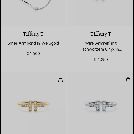
3 Materialien
Tiffany T
Tiffany T
Smile Armband in Weißgold
Wire Armreif mit
schwarzem Onyx in
€ 1.600
Roségold
€ 4.250
Wire Ring mit Diamanten in Gelb
Wir
3 Materialien