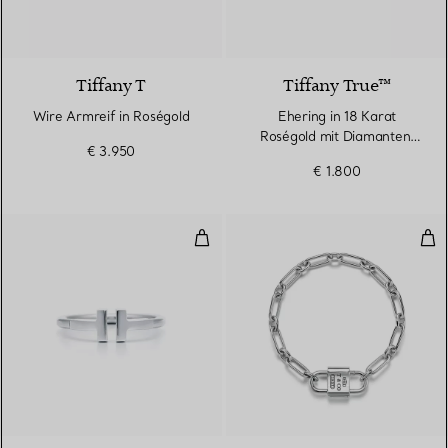
3 Materialien
Tiffany T
Tiffany True™
Wire Armreif in Roségold
Ehering in 18 Karat
Roségold mit Diamanten,
€ 3.950
2,5 mm breit
€ 1.800
Wire Ring in Weißgold
Mit
3 Materialien