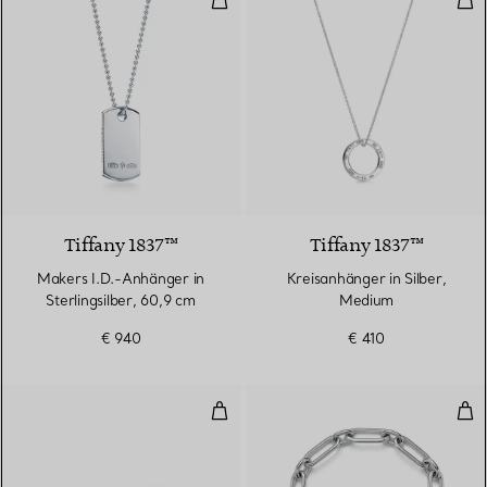
Tiffany 1837™
Tiffany 1837™
Makers I.D.-Anhänger in
Kreisanhänger in Silber,
Sterlingsilber, 60,9 cm
Medium
€ 940
€ 410
Wire Armreif mit Diamanten in G
Gro