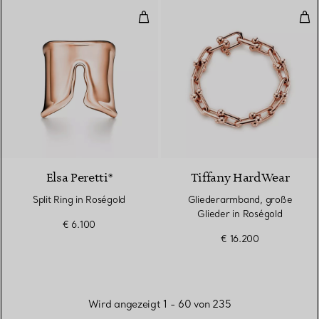
Split Ring in Roségold
Gli
2 Materialien
Elsa Peretti®
Tiffany HardWear
Split Ring in Roségold
Gliederarmband, große
Glieder in Roségold
€ 6.100
€ 16.200
Wird angezeigt 1 - 60 von 235