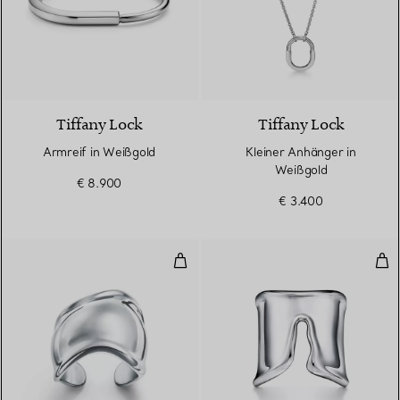
5 Materialien
Tiffany Lock
Tiffany Lock
Armreif in Weißgold
Kleiner Anhänger in
Weißgold
€ 8.900
€ 3.400
Bone Ring in Sterlingsilber
Spli