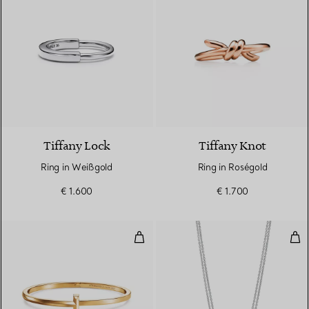
3 Materialien
Tiffany Lock
Tiffany Knot
Ring in Weißgold
Ring in Roségold
€ 1.600
€ 1.700
T One schmaler aufklappbarer Ar
Dop