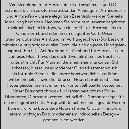
Von Siegelringen für Herren über Kettenschmuck und I.D.-
Schmuck bis hin zu atemberaubenden Anhängern, Armbändern
und Armreifen – unsere eleganten Essentials werden Sie viele
Jahre lang begleiten. Beginnen Sie mit einem unserer begehrten
minimalistischen Designs, wie einem Metall-Ehering, einem
Gliederarmband oder einem eleganten Cuff. Unser
atemberaubendes Armband im Vorhängeschloss-Stil besticht
mit einer einzigartigen ovalen Form, die sich an jedes Handgelenk
anpasst. Ein I.D.-Anhänger oder -Armband für Herren ist ein
zeitloses Must-have, das die Individualität seines Besitzers
unterstreicht. Für Männer, die einen eher markanten Stil
schätzen, bietet unser moderner Gliederkettenschmuck
skulpturale Glieder, die unsere handwerkliche Tradition
widerspiegeln, sowie die für unser Haus charakteristischen
Kettenglieder, die mit einer markanten Silhouette bestechen.
Unser Diamantschmuck für Herren besticht mit Pavé-
Diamanten, Diamantakzenten und Solitär-Diamantdesigns für
einen eleganten Look. Ausgewählte Schmuckdesigns für Herren
können für eine besondere Note mit einer Gravur – Initialen,
einem wichtigen Datum oder einem individuellen Design –
personalisiert werden.