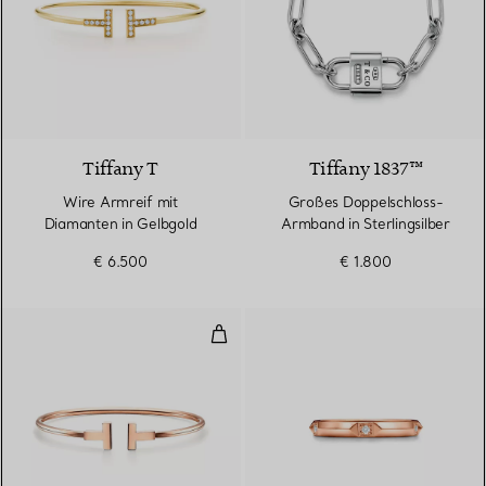
3 Materialien
Tiffany T
Tiffany 1837™
Wire Armreif mit
Großes Doppelschloss-
Diamanten in Gelbgold
Armband in Sterlingsilber
€ 6.500
€ 1.800
Wire Armreif in Roségold