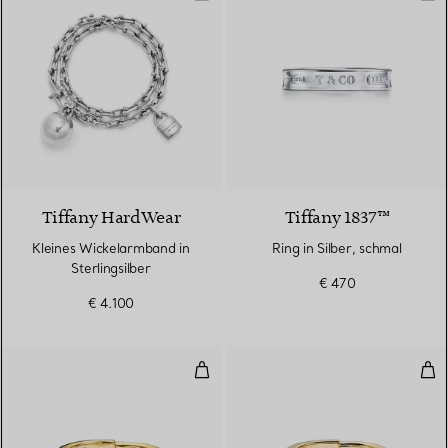
Tiffany HardWear
Tiffany 1837™
Kleines Wickelarmband in
Ring in Silber, schmal
Sterlingsilber
€ 470
€ 4.100
Ring in Gelbgold
Rin