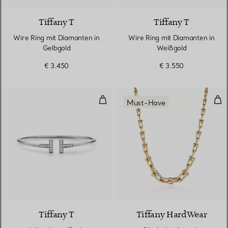
Tiffany T
Tiffany T
Wire Ring mit Diamanten in
Wire Ring mit Diamanten in
Gelbgold
Weißgold
€ 3.450
€ 3.550
Wire Armreif mit Diamanten in 
Gli
Must-Have
3 Materialien
Tiffany T
Tiffany HardWear