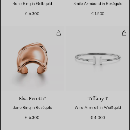
Bone Ring in Gelbgold
Smile Armband in Roségold
€ 6.300
€ 1.500
Bone Ring in Roségold
Wir
2 Materialien
Elsa Peretti®
Tiffany T
Bone Ring in Roségold
Wire Armreif in Weißgold
€ 6.300
€ 4.000