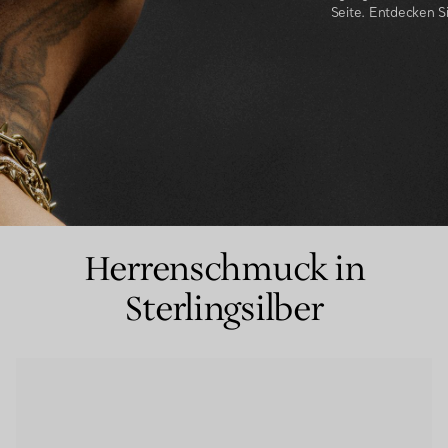
Seite. Entdecken S
Partnerringe
Eternity Ringe
inem Tiffany-Diamantenexperten.
Herrenschmuck in
Sterlingsilber