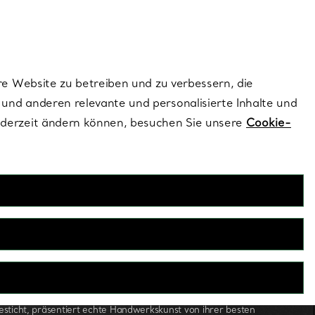
ionen und exklusive Updates an.
Kontaktieren Sie 
Melden Sie si
re Website zu betreiben und zu verbessern, die
und anderen relevante und personalisierte Inhalte und
ederzeit ändern können, besuchen Sie unsere
Cookie-
Herrenschmuck
er vor allem durch unkompliziertes Design und traditionelle
esticht, präsentiert echte Handwerkskunst von ihrer besten