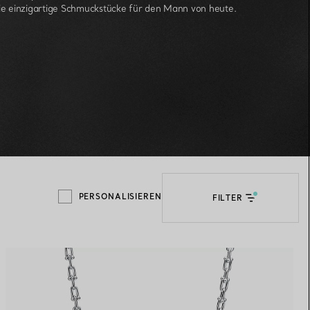
ie einzigartige Schmuckstücke für den Mann von heute.
Elsa Peretti®
Tipps zur Auswahl eines
Eherings
PERSONALISIEREN
FILTER