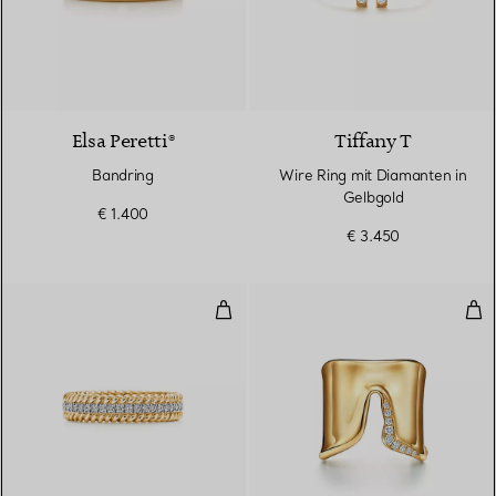
Elsa Peretti®
Tiffany T
Bandring
Wire Ring mit Diamanten in
Gelbgold
€ 1.400
€ 3.450
Zweireihiger Ring in Gelbgold un
Spl