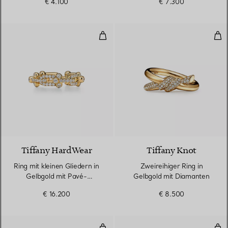
€ 4.100
€ 7.300
Ring mit kleinen Gliedern in Ge
Zwe
3 Materialien
Tiffany HardWear
Tiffany Knot
Ring mit kleinen Gliedern in
Zweireihiger Ring in
Gelbgold mit Pavé-
Gelbgold mit Diamanten
Diamanten
€ 16.200
€ 8.500
True breiter Ring in Gold mit P
Tru