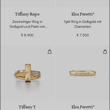
3 Materialien
Tiffany Rope
Elsa Peretti®
Zweireihiger Ring in
Split Ring in Gelbgold mit
Gelbgold und Platin mit
Diamanten
Diamanten
€ 8.900
€ 7.500
T One Ring in Gelbgold mit Diam
Kom
3 Materialien
Tiffany T
Elsa Peretti®