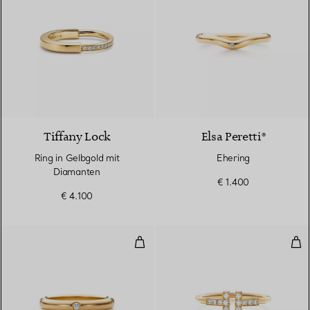
3 Materialien
Tiffany Lock
Elsa Peretti®
Ring in Gelbgold mit
Ehering
Diamanten
€ 1.400
€ 4.100
Bandring
Wir