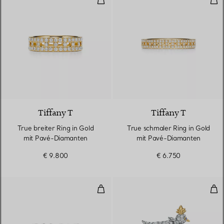
3 Materialien
Tiffany T
Tiffany T
True breiter Ring in Gold
True schmaler Ring in Gold
mit Pavé-Diamanten
mit Pavé-Diamanten
€ 9.800
€ 6.750
Ring in Platin mit Diamanten
Rin