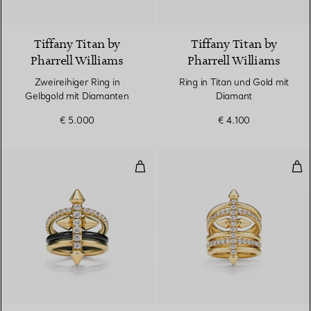
2 Materialien
Tiffany Titan by
Tiffany Titan by
Pharrell Williams
Pharrell Williams
Zweireihiger Ring in
Ring in Titan und Gold mit
Gelbgold mit Diamanten
Diamant
€ 5.000
€ 4.100
Ring in Titan und Gold mit Diam
Fün