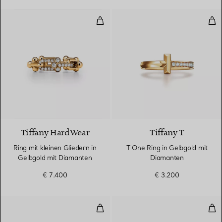
Ring mit kleinen Gliedern in Gel
T O
3 Materialien
Tiffany HardWear
Tiffany T
Ring mit kleinen Gliedern in
T One Ring in Gelbgold mit
Gelbgold mit Diamanten
Diamanten
€ 7.400
€ 3.200
Ring in Gelbgold mit Diamanten
Ehe