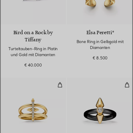
2 Farben
Bird on a Rock by
Elsa Peretti®
Tiffany
Bone Ring in Gelbgold mit
Diamanten
Turteltauben-Ring in Platin
und Gold mit Diamanten
€ 8.500
€ 40.000
Zweireihiger Ring in Gelbgold m
Rin