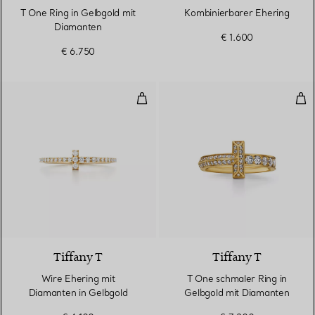
T One Ring in Gelbgold mit
Kombinierbarer Ehering
Diamanten
€ 1.600
€ 6.750
Wire Ehering mit Diamanten in G
T O
3 Materialien
Tiffany T
Tiffany T
Wire Ehering mit
T One schmaler Ring in
Diamanten in Gelbgold
Gelbgold mit Diamanten