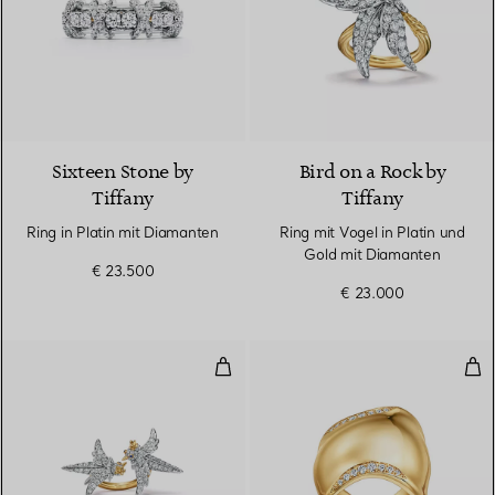
2 Farben
Sixteen Stone by
Bird on a Rock by
Tiffany
Tiffany
Ring in Platin mit Diamanten
Ring mit Vogel in Platin und
Gold mit Diamanten
€ 23.500
€ 23.000
Turteltauben-Ring in Platin und
Bon