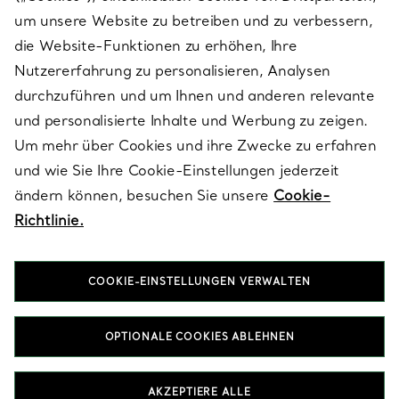
SERVICES
um unsere Website zu betreiben und zu verbessern,
die Website-Funktionen zu erhöhen, Ihre
Nutzererfahrung zu personalisieren, Analysen
ÜBER TIFFANY & CO.
durchzuführen und um Ihnen und anderen relevante
und personalisierte Inhalte und Werbung zu zeigen.
Um mehr über Cookies und ihre Zwecke zu erfahren
RECHTLICHE HINWEISE
und wie Sie Ihre Cookie-Einstellungen jederzeit
ändern können, besuchen Sie unsere
Cookie-
Richtlinie.
FOLGEN SIE UNS
COOKIE-EINSTELLUNGEN VERWALTEN
Standort ändern:
OPTIONALE COOKIES ABLEHNEN
T&Co. 2026
AKZEPTIERE ALLE