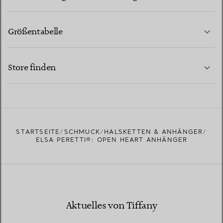
Größentabelle
KONTAKTIEREN SIE UNS
MEHR ERFAHREN
Store finden
MEHR ERFAHREN
EINEN STORE IN IHRER NÄHE FINDEN
STARTSEITE
SCHMUCK
HALSKETTEN & ANHÄNGER
ELSA PERETTI®: OPEN HEART ANHÄNGER
Aktuelles von Tiffany