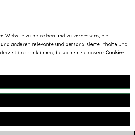
ionen und exklusive Updates an.
Kontaktieren Sie un
Melden Sie sich
re Website zu betreiben und zu verbessern, die
und anderen relevante und personalisierte Inhalte und
ederzeit ändern können, besuchen Sie unsere
Cookie-