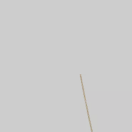
Partnerringe
Eternity Ringe
inem Tiffany-Diamantenexperten.
IN VEREINBAREN