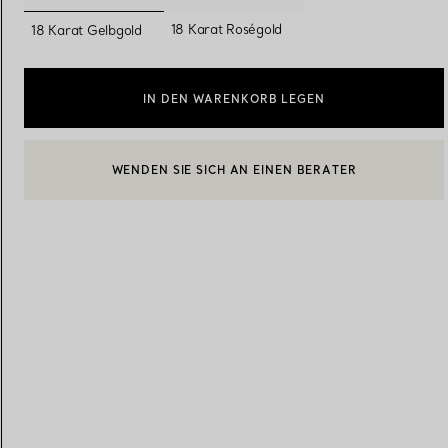
ausgewählt
18 Karat Roségold
18 Karat Gelbgold
Eheringe für Damen
Eheringe für Herren
IN DEN WARENKORB LEGEN
WENDEN SIE SICH AN EINEN BERATER
Vereinbaren Sie Ihren
Termin
mit e
EINEN KUNDENBERATER KONTAKTIEREN ODER EINEN TERM
BOOK AN APPOINTMENT