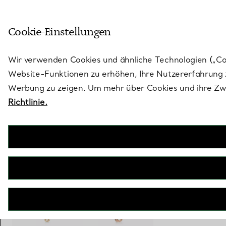
Treten Sie ein in die Welt von 
Cookie-Einstellungen
Gehen Sie auf die Seite „Stores“
Wir verwenden Cookies und ähnliche Technologien („Cook
Website-Funktionen zu erhöhen, Ihre Nutzererfahrung z
Werbung zu zeigen. Um mehr über Cookies und ihre Zwe
Richtlinie.
Elsa Peretti®
Open Heart Anhänger in Gelbgold, 7 mm
€ 950
inkl. MwSt