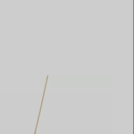
Elsa Peretti®
Tipps zur Auswahl eines
Eherings