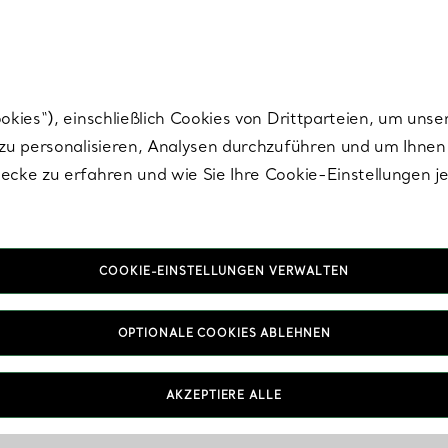
Tiffany.
Melden Sie
sich für die neuesten Nachrichten, kuratierte Inspirat
ies“), einschließlich Cookies von Drittparteien, um unse
u personalisieren, Analysen durchzuführen und um Ihnen 
cke zu erfahren und wie Sie Ihre Cookie-Einstellungen j
COOKIE-EINSTELLUNGEN VERWALTEN
OPTIONALE COOKIES ABLEHNEN
AKZEPTIERE ALLE
IN VEREINBAREN