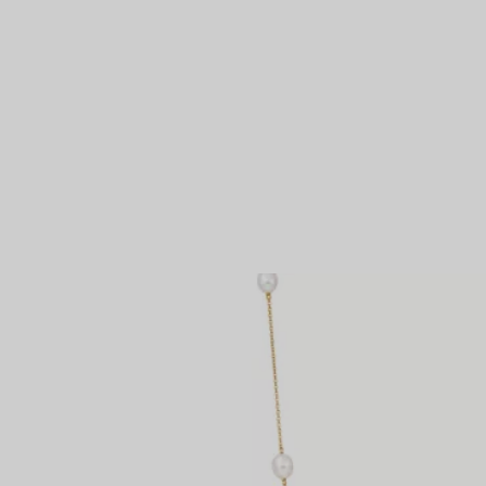
Partnerringe
Eternity Ringe
inem Tiffany-Diamantenexperten.