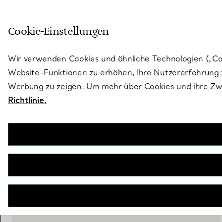
Treten Sie ein in die Welt von 
Cookie-Einstellungen
Gehen Sie auf die Seite „Stores“
Wir verwenden Cookies und ähnliche Technologien („Cook
Website-Funktionen zu erhöhen, Ihre Nutzererfahrung z
Werbung zu zeigen. Um mehr über Cookies und ihre Zwe
Richtlinie.
Elsa Peretti®
Pearls by the Yard™ Halskette
€ 2.400
inkl. MwSt
IN DEN WARENKORB LEGEN
BOOK AN APPOINTMENT
EINEN KUNDENBERATER KONTAKTIEREN ODER EINEN TERM