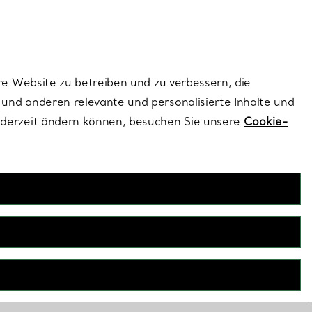
ionen und exklusive Updates an.
Kontaktieren Sie un
Melden Sie sich
re Website zu betreiben und zu verbessern, die
und anderen relevante und personalisierte Inhalte und
ederzeit ändern können, besuchen Sie unsere
Cookie-