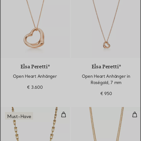
2 Materialien
Elsa Peretti®
Elsa Peretti®
Open Heart Anhänger
Open Heart Anhänger in
Roségold, 7 mm
€ 3.600
€ 950
Gliederhalskette in abgestuftem 
Dop
Must-Have