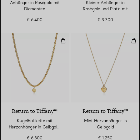
Anhänger in Roségold mit
Kleiner Anhänger in
Diamanten
Roségold und Platin mit
Diamanten
€ 6.400
€ 3.700
Kugelhalskette mit Herzanhänger 
Min
Return to Tiffany™
Return to Tiffany™
Kugelhalskette mit
Mini-Herzanhänger in
Herzanhänger in Gelbgold,
Gelbgold
Mini
€ 6.300
€ 1.250