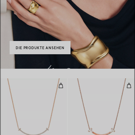
DIE PRODUKTE ANSEHEN
Smile Anhänger in Roségold mit 
Smi