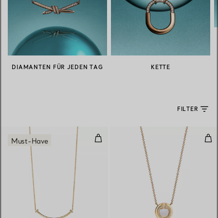
DIAMANTEN FÜR JEDEN TAG
KETTE
FILTER
Smile kleiner Anhänger in Gelbg
Cir
Must-Have