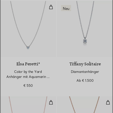
Color by the Yard Anhänger mit 
Neu
Elsa Peretti®
Tiffany Solitaire
Color by the Yard
Diamantanhänger
Anhänger mit Aquamarin in
Ab
€ 1.500
Silber
€ 550
Smile Anhänger in Roségold, Sma
T O