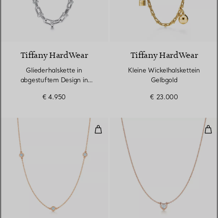
Tiffany HardWear
Tiffany HardWear
Gliederhalskette in
Kleine Wickelhalskettein
abgestuftem Design in
Gelbgold
Sterlingsilber
€ 4.950
€ 23.000
Diamonds by the Yard® Halskett
Dia
2 Materialien