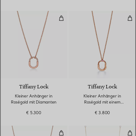
Kleiner Anhänger in Roségold m
Kle
3 Materialien
Tiffany Lock
Tiffany Lock
Kleiner Anhänger in
Kleiner Anhänger in
Roségold mit Diamanten
Roségold mit einem
rosafarbenen Saphir
€ 5.300
€ 3.800
Diamonds by the Yard® Anhänge
Pea