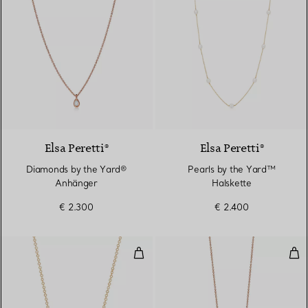
Elsa Peretti®
Elsa Peretti®
Diamonds by the Yard®
Pearls by the Yard™
Anhänger
Halskette
€ 2.300
€ 2.400
Smile Anhänger in Gelbgold mit
Smi