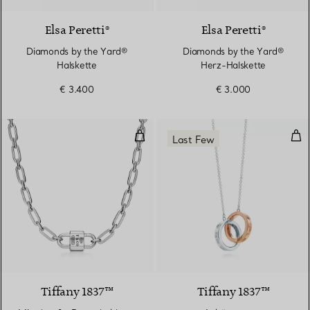
Elsa Peretti®
Elsa Peretti®
Diamonds by the Yard®
Diamonds by the Yard®
Halskette
Herz-Halskette
€ 3.400
€ 3.000
Mittelgroße Doppelschloss-Halsket
Anh
Last Few
Tiffany 1837™
Tiffany 1837™