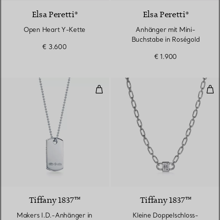
Elsa Peretti®
Elsa Peretti®
Open Heart Y-Kette
Anhänger mit Mini-
Buchstabe in Roségold
€ 3.600
€ 1.900
Makers I.D.-Anhänger in Sterling
Klei
Tiffany 1837™
Tiffany 1837™
Makers I.D.-Anhänger in
Kleine Doppelschloss-