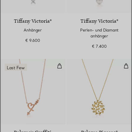
2 Materialien
Tiffany Victoria®
Tiffany Victoria®
Anhänger
Perlen- und Diamant
anhänger
€ 9.600
€ 7.400
Herz & Pfeil Anhänger
Oli
Last Few