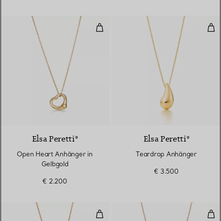
Open Heart Anhänger in Gelbgol
Tea
2 Materialien
Elsa Peretti®
Elsa Peretti®
Open Heart Anhänger in
Teardrop Anhänger
Gelbgold
€ 3.500
€ 2.200
Open Heart Anhänger
Ope