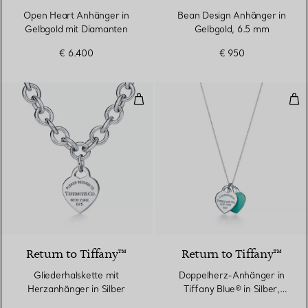
Open Heart Anhänger in
Bean Design Anhänger in
Gelbgold mit Diamanten
Gelbgold, 6.5 mm
€ 6.400
€ 950
Gliederhalskette mit Herzanhänge
Dop
Return to Tiffany™
Return to Tiffany™
Gliederhalskette mit
Doppelherz-Anhänger in
Herzanhänger in Silber
Tiffany Blue® in Silber,
Small