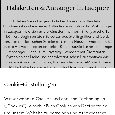
Halsketten & Anhänger in Lacquer
Erleben Sie außergewöhnliches Design in vollendeter
Handwerkskunst – in einer Kollektion von Halsketten & Anhänger
in Lacquer , wie sie nur die Künstlerinnen von Tiffany erschaffen
können. Beginnen Sie mit Ketten aus Sterlingsilber und Gold,
darunter die ikonischen Gliederketten des Hauses. Entdecken Sie
unsere Auswahl eleganter Lariat-Ketten sowie kurzer und langer
Anhänger – ideal zum Layering – veredelt mit Diamanten,
Symbolen der Liebe und charakteristischen Hausmotiven wie
unserem ikonischen Schloss, Knoten oder dem T-Motiv. Unsere
Perlenkollektion vereint klassische Eleganz mit modernen
Designs, die kreative Grenzen neu definieren. Die
Meisterhandwerkerinnen von Tiffany wählen die schönsten Perlen
der Welt mit größter Sorgfalt aus und fassen sie in zeitlose
Cookie-Einstellungen
Designs. Für ein besonderes Statement entdecken Sie die
begehrten Diamanthalsketten des Hauses – von filigranen
Solitäranhängern über Pavé-Designs für den Alltag bis hin zu
Wir verwenden Cookies und ähnliche Technologien
stilvollen Varianten für Ihre kostbarsten Momente. Sie suchen ein
(„Cookies“), einschließlich Cookies von Drittparteien,
bedeutungsvolles Geschenk? Eine personalisierte Halskette ist
um unsere Website zu betreiben und zu verbessern,
ein unvergessliches Geschenk, das über Jahre hinweg getragen