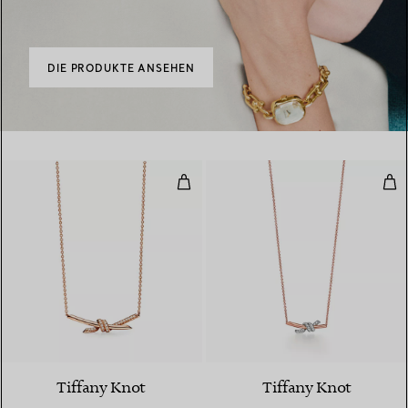
DIE PRODUKTE ANSEHEN
Anhänger in Roségold mit Diama
Kle
3 Materialien
Tiffany Knot
Tiffany Knot