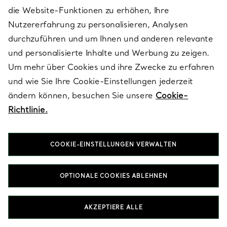
und geschätzt wird. Verleihen Sie ihr mit einer Gravur – etwa mit
die Website-Funktionen zu erhöhen, Ihre
Monogramm, besonderem Datum oder persönlicher Botschaft –
Nutzererfahrung zu personalisieren, Analysen
eine ganz besondere Note. Ob modern oder klassisch: Tiffany
Halsketten & Anhänger in Lacquer sind Ausdruck der Liebe –
durchzuführen und um Ihnen und anderen relevante
gemacht, um über Generationen hinweg zu bestehen.
und personalisierte Inhalte und Werbung zu zeigen.
Um mehr über Cookies und ihre Zwecke zu erfahren
und wie Sie Ihre Cookie-Einstellungen jederzeit
ARMBÄNDER IN LACQUER
OHRRINGE IN LACQUER
ändern können, besuchen Sie unsere
Cookie-
RINGE IN LACQUER
Richtlinie.
GESCHENKE FÜR SIE IN LACQUER
COOKIE-EINSTELLUNGEN VERWALTEN
OPTIONALE COOKIES ABLEHNEN
Nach Kategorie ansehen
AKZEPTIERE ALLE