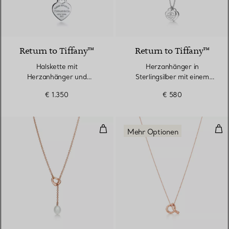
Return to Tiffany™
Return to Tiffany™
Halskette mit
Herzanhänger in
Herzanhänger und
Sterlingsilber mit einem
Knebelverschluss in Silber
Diamanten, Mini
€ 1.350
€ 580
Open Heart Y-Kette
Anh
Mehr Optionen
2 Materialien