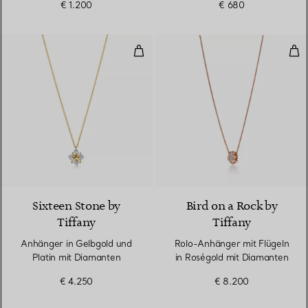
€ 1.200
€ 680
Anhänger in Gelbgold und Platin
Rol
Sixteen Stone by
Bird on a Rock by
Tiffany
Tiffany
Anhänger in Gelbgold und
Rolo-Anhänger mit Flügeln
Platin mit Diamanten
in Roségold mit Diamanten
€ 4.250
€ 8.200