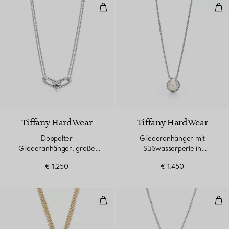
Doppelter Gliederanhänger, große 
Gli
Tiffany HardWear
Tiffany HardWear
Doppelter
Gliederanhänger mit
Gliederanhänger, große
Süßwasserperle in
Glieder in Sterlingsilber
Sterlingsilber, 40,6–45,7 cm
€ 1.250
€ 1.450
Open Heart Anhänger
Ope