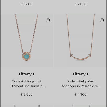
€ 3.600
€ 2.000
Circle Anhänger mit Diamant und
Smi
3 Materialien
Tiffany T
Tiffany T
Circle Anhänger mit
Smile mittelgroßer
Diamant und Türkis in
Anhänger in Roségold mit
Roségold
Diamanten.
€ 3.800
€ 4.300