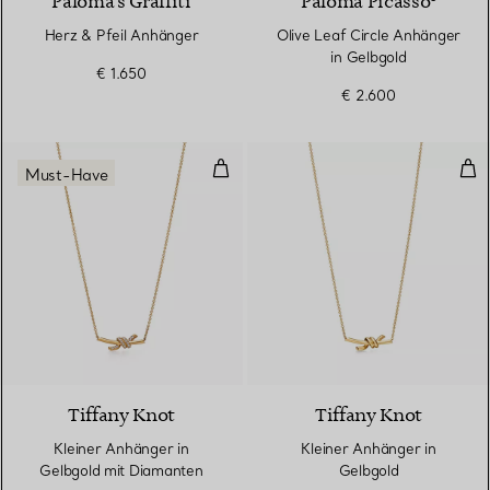
Paloma's Graffiti
Paloma Picasso®
Herz & Pfeil Anhänger
Olive Leaf Circle Anhänger
in Gelbgold
€ 1.650
€ 2.600
Kleiner Anhänger in Gelbgold mi
Kle
Must-Have
3 Materialien
Tiffany Knot
Tiffany Knot
Kleiner Anhänger in
Kleiner Anhänger in
Gelbgold mit Diamanten
Gelbgold