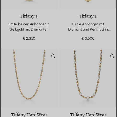
3 Materialien
Tiffany T
Tiffany T
Smile kleiner Anhänger in
Circle Anhänger mit
Gelbgold mit Diamanten
Diamant und Perlmutt in
Gelbgold
€ 2.350
€ 3.500
Kleine Gliederhalskette in Gelbgo
Gli
2 Materialien
Tiffany HardWear
Tiffany HardWear