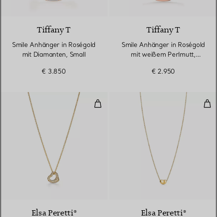
3 Materialien
Tiffany T
Tiffany T
Smile Anhänger in Roségold
Smile Anhänger in Roségold
mit Diamanten, Small
mit weißem Perlmutt,
Medium
€ 3.850
€ 2.950
Open Heart Anhänger in Gelbgol
Bea
3 Materialien
Elsa Peretti®
Elsa Peretti®