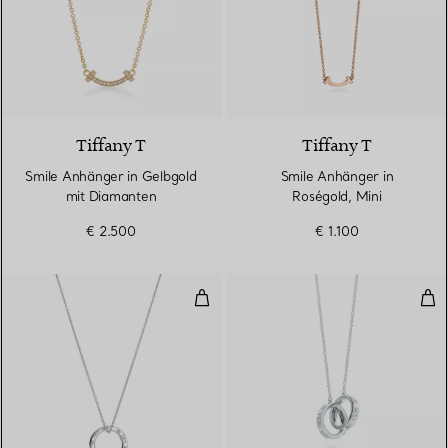
3 Materialien
Tiffany T
Tiffany T
Smile Anhänger in Gelbgold
Smile Anhänger in
mit Diamanten
Roségold, Mini
€ 2.500
€ 1.100
Kreisanhänger in Silber, Medium
Anh