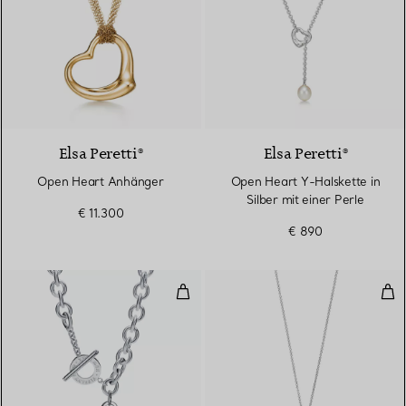
2 Materialien
Elsa Peretti®
Elsa Peretti®
Open Heart Anhänger
Open Heart Y-Halskette in
Silber mit einer Perle
€ 11.300
€ 890
Halskette mit Herzanhänger und K
Her