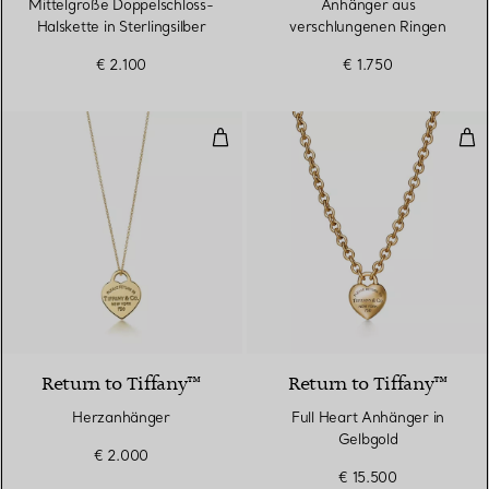
Mittelgroße Doppelschloss-
Anhänger aus
Halskette in Sterlingsilber
verschlungenen Ringen
€ 2.100
€ 1.750
Herzanhänger
Ful
Return to Tiffany™
Return to Tiffany™
Herzanhänger
Full Heart Anhänger in
Gelbgold
€ 2.000
€ 15.500