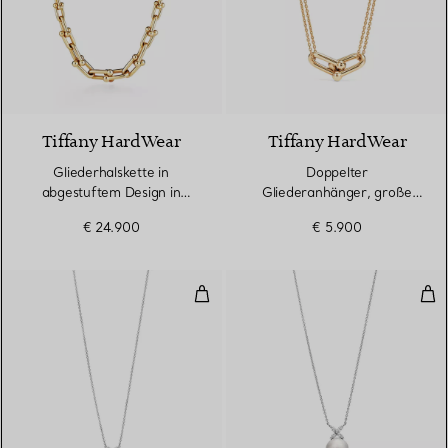
2 Materialien
Tiffany HardWear
Tiffany HardWear
Gliederhalskette in
Doppelter
abgestuftem Design in
Gliederanhänger, große
Gelbgold
Glieder in Gelbgold
€ 24.900
€ 5.900
Anhänger
Per