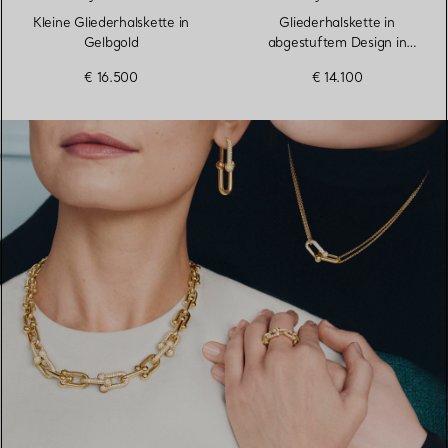
Kleine Gliederhalskette in
Gliederhalskette in
Gelbgold
abgestuftem Design in
Gelbgold mit
€ 16.500
€ 14.100
Süßwasserperlen