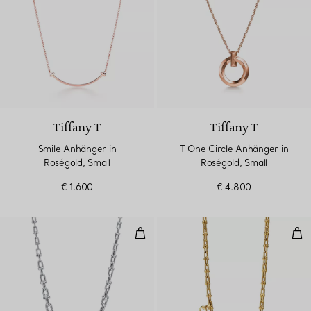
3 Materialien
Tiffany T
Tiffany T
Smile Anhänger in
T One Circle Anhänger in
Roségold, Small
Roségold, Small
€ 1.600
€ 4.800
Gliederhalskette in abgestuftem D
Kle