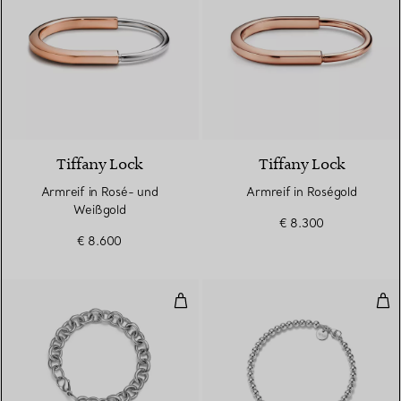
5 Materialien
Tiffany Lock
Tiffany Lock
Armreif in Rosé- und
Armreif in Roségold
Weißgold
€ 8.300
€ 8.600
Armband mit Herzanhänger in St
Kug