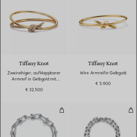
3 Materialien
Tiffany Knot
Tiffany Knot
Zweireihiger, aufklappbarer
Wire Armreifin Gelbgold
Armreif in Gelbgold mit
€ 5.900
Diamanten
€ 32.500
Gliederarmband, längliche Glieder
Kle