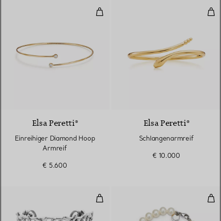
Einreihiger Diamond Hoop Armre
Sch
3 Materialien
Elsa Peretti®
Elsa Peretti®
Einreihiger Diamond Hoop
Schlangenarmreif
Armreif
€ 10.000
€ 5.600
Olive Leaf Armreif
Oli