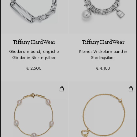
Tiffany HardWear
Tiffany HardWear
Gliederarmband, längliche
Kleines Wickelarmband in
Glieder in Sterlingsilber
Sterlingsilber
€ 2.500
€ 4.100
Pearls by the Yard™ Armband
Ope