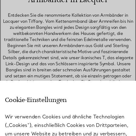
Entdecken Sie die renommierte Kollektion von Armbänder in
Lacquer von Tiffany. Vom Kettenarmband über Armreifen bis hin
zu eleganten Bangles wird jedes Design sorgfältig von den
weltbekannten Handwerkern des Hauses gefertigt, die
traditionelle Techniken und die feinsten Edelmetalle verwenden.
Beginnen Sie mit unseren Armbändern aus Gold und Sterling
Silber, die durch charakteristische Motive und faszinierende
Details gekennzeichnet sind, wie unser ikonisches T, das elegante
Link-Design und das von Schlössern inspirierte Symbol. Unsere
Bangles sind in breiten oder schmalen Ausführungen gestaltet
und setzen ein mutiges Statement, ob sie einzeln getragen oder
als Set kombiniert werden. Entdecken Sie Stapelarmbänder, um
die perfekte Kombination zu kreieren. Zu unseren Favoriten, die
gut zusammenpassen, gehören ein Diamant-Tennisarmband, ein
Cookie-Einstellungen
schmales Bangle und ein Kettenarmband, die einen auffälligen
Kontrast der Texturen bieten. Suchen Sie nach einem
bedeutungsvollen Geburtstagsgeschenk? Entdecken Sie
Wir verwenden Cookies und ähnliche Technologien
Armbänder mit Geburtssteinen, ein Geschenk, das sie über Jahre
hinweg schätzen werden. Unsere Kollektion zeitloser Designs
(„Cookies“), einschließlich Cookies von Drittparteien,
spiegelt die legendäre Erfindungsgabe und Kreativität des
um unsere Website zu betreiben und zu verbessern,