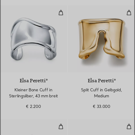
Kleiner Bone Cuff in Sterlingsilb
Spl
Elsa Peretti®
Elsa Peretti®
Kleiner Bone Cuff in
Split Cuff in Gelbgold,
Sterlingsilber, 43 mm breit
Medium
€ 2.200
€ 33.000
Smile Armband in Roségold mit 
Wir