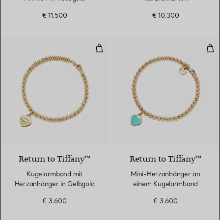
€ 11.500
€ 10.300
Kugelarmband mit Herzanhänger 
Min
2 Materialien
Return to Tiffany™
Return to Tiffany™
Kugelarmband mit
Mini-Herzanhänger an
Herzanhänger in Gelbgold
einem Kugelarmband
€ 3.600
€ 3.600