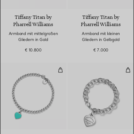
Tiffany Titan by
Tiffany Titan by
Pharrell Williams
Pharrell Williams
Armband mit mittelgroßen
Armband mit kleinen
Gliedern in Gold
Gliedern in Gelbgold
€ 10.800
€ 7.000
Kugelarmband in Silber, Tiffany
Arm
3 Farben