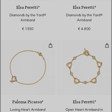
Elsa Peretti®
Elsa Peretti®
Diamonds by the Yard®
Diamonds by the Yard®
Armband
Armband
€ 1.550
€ 4.800
Loving Heart Armband
Ope
Paloma Picasso®
Elsa Peretti®
Loving Heart Armband
Open Heart Armband in