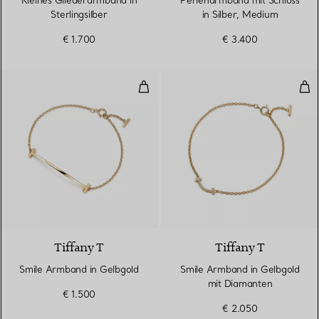
Kleines Gliederarmband in
Perlenarmband mit Schloss
Sterlingsilber
in Silber, Medium
€ 1.700
€ 3.400
Smile Armband in Gelbgold
Smi
3 Materialien
Tiffany T
Tiffany T
Smile Armband in Gelbgold
Smile Armband in Gelbgold
mit Diamanten
€ 1.500
€ 2.050