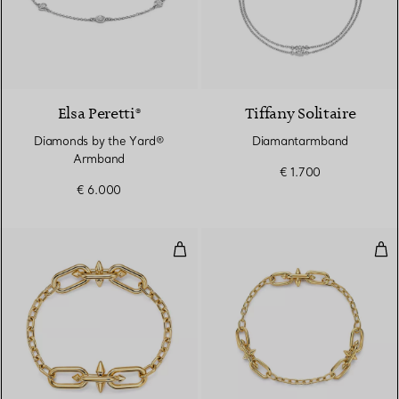
Elsa Peretti®
Tiffany Solitaire
Diamonds by the Yard®
Diamantarmband
Armband
€ 1.700
€ 6.000
Armband mit mittelgroßen Gliede
Arm