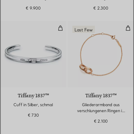
€ 9.900
€ 2.300
Cuff in Silber, schmal
Gli
Last Few
Tiffany 1837™
Tiffany 1837™
Cuff in Silber, schmal
Gliederarmband aus
verschlungenen Ringen in
€ 730
Roségold
€ 2.100