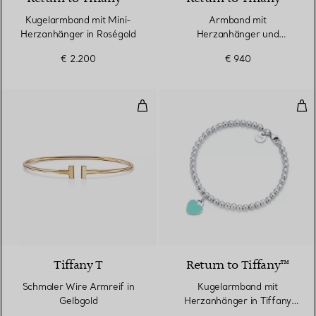
Kugelarmband mit Mini-
Armband​ mit
Herzanhänger in Roségold
Herzanhänger und
Knebelverschluss in Silber
€ 2.200
€ 940
Schmaler Wire Armreif in Gelbgo
Kug
3 Materialien
Tiffany T
Return to Tiffany™
Schmaler Wire Armreif in
Kugelarmband mit
Gelbgold
Herzanhänger in Tiffany
Blue® in Silber, 4 mm