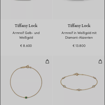
5 Materialien
Tiffany Lock
Tiffany Lock
Armreif Gelb- und
Armreif in Weißgold mit
Weißgold
Diamant-Akzenten
€ 8.600
€ 13.800
Color by the Yard Armband mit 
Dia
2 Materialien