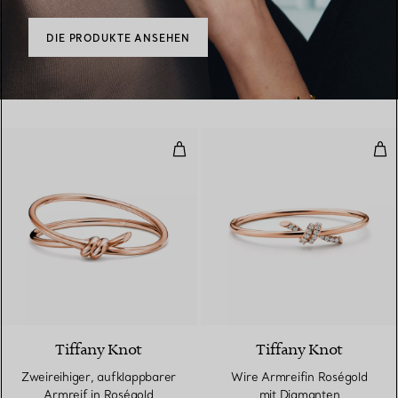
DIE PRODUKTE ANSEHEN
Zweireihiger, aufklappbarer Armr
Wir
2 Materialien
Tiffany Knot
Tiffany Knot
Zweireihiger, aufklappbarer
Wire Armreifin Roségold
Armreif in Roségold
mit Diamanten