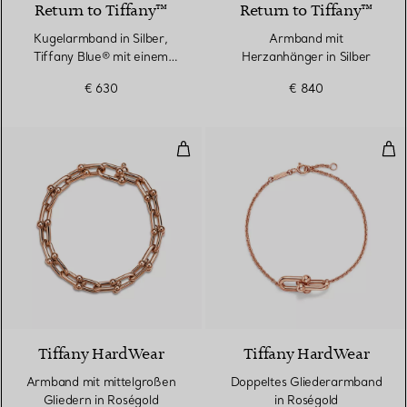
Return to Tiffany™
Return to Tiffany™
Kugelarmband in Silber,
Armband mit
Tiffany Blue® mit einem
Herzanhänger in Silber
Diamanten, 4 mm
€ 630
€ 840
Armband mit mittelgroßen Gliede
Dop
2 Materialien
Tiffany HardWear
Tiffany HardWear
Armband mit mittelgroßen
Doppeltes Gliederarmband
Gliedern in Roségold
in Roségold