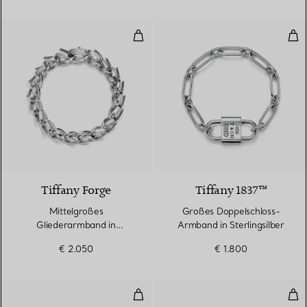
Mittelgroßes Gliederarmband in h
Gro
Tiffany Forge
Tiffany 1837™
Mittelgroßes
Großes Doppelschloss-
Gliederarmband in
Armband in Sterlingsilber
hochglanzpoliertem
€ 2.050
€ 1.800
Sterlingsilber
Zweireihiger, aufklappbarer Arm
Wir