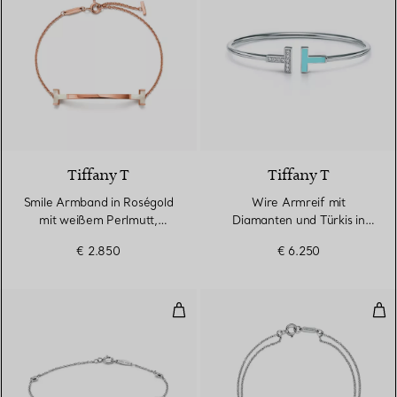
Tiffany T
Tiffany T
Smile Armband in Roségold
Wire Armreif mit
mit weißem Perlmutt,
Diamanten und Türkis in
Medium
Weißgold
€ 2.850
€ 6.250
Diamonds by the Yard® Armban
Dia