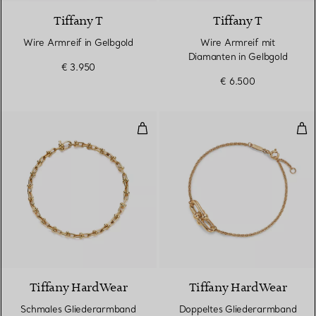
Tiffany T
Tiffany T
Wire Armreif in Gelbgold
Wire Armreif mit
Diamanten in Gelbgold
€ 3.950
€ 6.500
Schmales Gliederarmband in Gel
Dop
2 Materialien
Tiffany HardWear
Tiffany HardWear
Schmales Gliederarmband
Doppeltes Gliederarmband