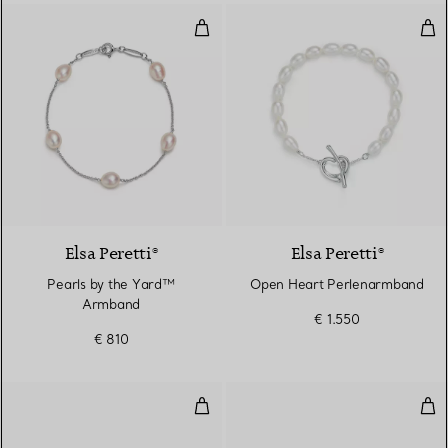
Pearls by the Yard™ Armband
Ope
Elsa Peretti®
Elsa Peretti®
Pearls by the Yard™
Open Heart Perlenarmband
Armband
€ 1.550
€ 810
Armreif in Rosé- und Weißgold
Arm