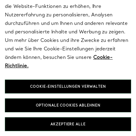
Hauses wider, mit Armbänder in Lacquer , die nur unsere
die Website-Funktionen zu erhöhen, Ihre
Handwerker sich vorstellen könnten.
Nutzererfahrung zu personalisieren, Analysen
durchzuführen und um Ihnen und anderen relevante
HALSKETTEN & ANHÄNGER IN LACQUER
und personalisierte Inhalte und Werbung zu zeigen.
OHRRINGE IN LACQUER
RINGE IN LACQUER
Um mehr über Cookies und ihre Zwecke zu erfahren
GESCHENKE FÜR SIE IN LACQUER
und wie Sie Ihre Cookie-Einstellungen jederzeit
ändern können, besuchen Sie unsere
Cookie-
Richtlinie.
COOKIE-EINSTELLUNGEN VERWALTEN
Nach Kategorie ansehen
OPTIONALE COOKIES ABLEHNEN
AKZEPTIERE ALLE