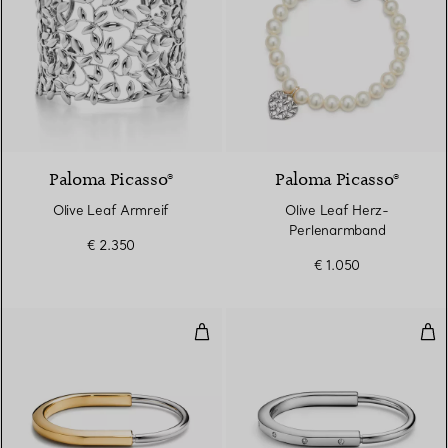
Paloma Picasso®
Paloma Picasso®
Olive Leaf Armreif
Olive Leaf Herz-
Perlenarmband
€ 2.350
€ 1.050
Armreif Gelb- und Weißgold
Arm