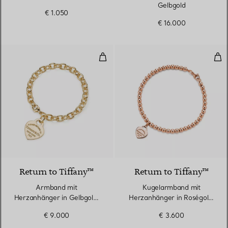
Gelbgold
€ 1.050
€ 16.000
Armband mit Herzanhänger in G
Kug
Return to Tiffany™
Return to Tiffany™
Armband mit
Kugelarmband mit
Herzanhänger in Gelbgold,
Herzanhänger in Roségold,
Medium
4 mm
€ 9.000
€ 3.600