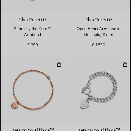
Elsa Peretti®
Elsa Peretti®
Pearls by the Yard™
Open Heart Armband in
Armband
Gelbgold, 11 mm
€ 950
€ 1.550
Kugelarmband mit Mini-Herzanhä
Arm
2 Materialien
Return to Tiffany™
Return to Tiffany™