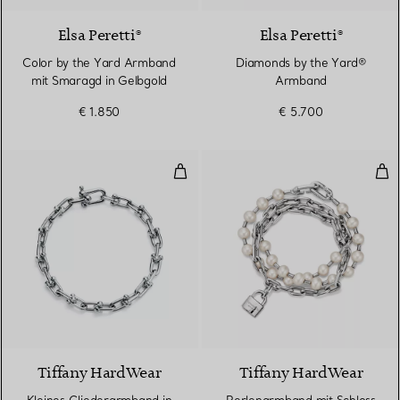
Elsa Peretti®
Elsa Peretti®
Color by the Yard Armband
Diamonds by the Yard®
mit Smaragd in Gelbgold
Armband
€ 1.850
€ 5.700
Kleines Gliederarmband in Sterlin
Per
Tiffany HardWear
Tiffany HardWear