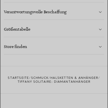
MEHR ERFAHREN
Verantwortungsvolle Beschaffung
Größentabelle
KONTAKTIEREN SIE UNS
MEHR ERFAHREN
Store finden
MEHR ERFAHREN
EINEN STORE IN IHRER NÄHE FINDEN
STARTSEITE
SCHMUCK
HALSKETTEN & ANHÄNGER
TIFFANY SOLITAIRE: DIAMANTANHÄNGER