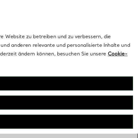
ionen und exklusive Updates an.
Kontaktieren Sie un
Melden Sie sich
re Website zu betreiben und zu verbessern, die
und anderen relevante und personalisierte Inhalte und
ederzeit ändern können, besuchen Sie unsere
Cookie-