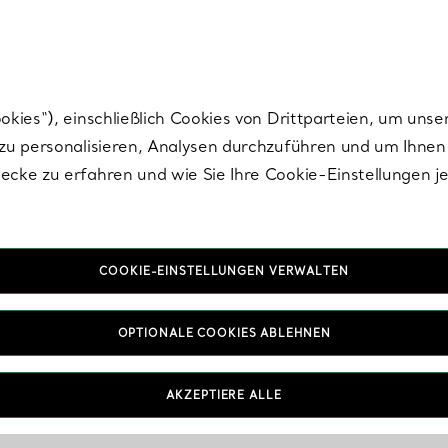
Tiffany.
Melden Sie
sich für die neuesten Nachrichten, kuratierte Inspirat
ies“), einschließlich Cookies von Drittparteien, um unse
u personalisieren, Analysen durchzuführen und um Ihnen 
cke zu erfahren und wie Sie Ihre Cookie-Einstellungen j
COOKIE-EINSTELLUNGEN VERWALTEN
OPTIONALE COOKIES ABLEHNEN
AKZEPTIERE ALLE
IN VEREINBAREN