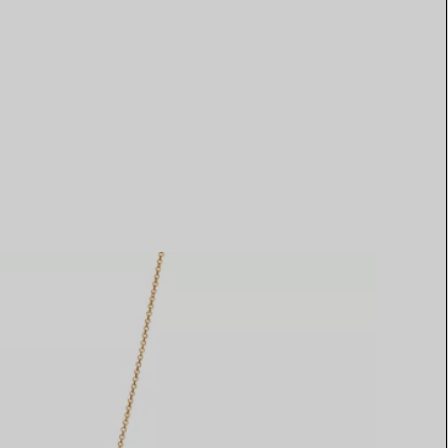
Elsa Peretti®
Tipps zur Auswahl eines
Eherings