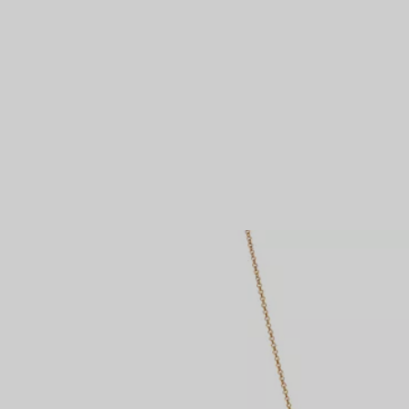
Partnerringe
Eternity Ringe
inem Tiffany-Diamantenexperten.