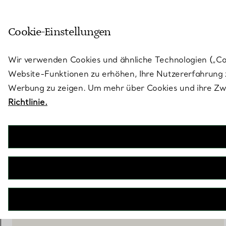
Treten Sie ein in die Welt von 
Cookie-Einstellungen
Gehen Sie auf die Seite „Stores“
Wir verwenden Cookies und ähnliche Technologien („Cook
Website-Funktionen zu erhöhen, Ihre Nutzererfahrung z
Werbung zu zeigen. Um mehr über Cookies und ihre Zwe
Richtlinie.
Paloma Picasso®
Olive Leaf Anhänger in Gelbgold mit Perlen
€ 1.250
inkl. MwSt
IN DEN WARENKORB LEGEN
WENDEN SIE SICH AN EINEN BERATER
BOOK AN APPOINTMENT
EINEN KUNDENBERATER KONTAKTIEREN ODER EINEN TERM