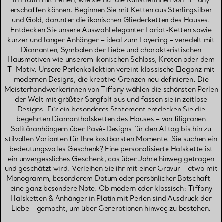
in Platin mit Perlen, wie sie nur die Künstlerinnen von Tiffany
erschaffen können. Beginnen Sie mit Ketten aus Sterlingsilber
und Gold, darunter die ikonischen Gliederketten des Hauses.
Entdecken Sie unsere Auswahl eleganter Lariat-Ketten sowie
kurzer und langer Anhänger – ideal zum Layering – veredelt mit
Diamanten, Symbolen der Liebe und charakteristischen
Hausmotiven wie unserem ikonischen Schloss, Knoten oder dem
T-Motiv. Unsere Perlenkollektion vereint klassische Eleganz mit
modernen Designs, die kreative Grenzen neu definieren. Die
Meisterhandwerkerinnen von Tiffany wählen die schönsten Perlen
der Welt mit größter Sorgfalt aus und fassen sie in zeitlose
Designs. Für ein besonderes Statement entdecken Sie die
begehrten Diamanthalsketten des Hauses – von filigranen
Solitäranhängern über Pavé-Designs für den Alltag bis hin zu
stilvollen Varianten für Ihre kostbarsten Momente. Sie suchen ein
bedeutungsvolles Geschenk? Eine personalisierte Halskette ist
ein unvergessliches Geschenk, das über Jahre hinweg getragen
und geschätzt wird. Verleihen Sie ihr mit einer Gravur – etwa mit
Monogramm, besonderem Datum oder persönlicher Botschaft –
eine ganz besondere Note. Ob modern oder klassisch: Tiffany
Halsketten & Anhänger in Platin mit Perlen sind Ausdruck der
Liebe – gemacht, um über Generationen hinweg zu bestehen.