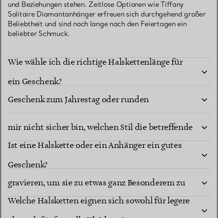
und Beziehungen stehen. Zeitlose Optionen wie Tiffany
Solitaire Diamantanhänger erfreuen sich durchgehend großer
Beliebtheit und sind noch lange nach den Feiertagen ein
beliebter Schmuck.
Wie wähle ich die richtige Halskettenlänge für
Welche Halsketten eignen sich am besten als
ein Geschenk?
Geschenk zum Jahrestag oder runden
Welche Halsketten sind die beste Wahl, wenn ich
Geburtstag?
mir nicht sicher bin, welchen Stil die betreffende
Ist eine Halskette oder ein Anhänger ein gutes
Person bevorzugt?
Kann ich eine Halskette personalisieren oder
Geschenk?
gravieren, um sie zu etwas ganz Besonderem zu
Welche Halsketten eignen sich sowohl für legere
machen?