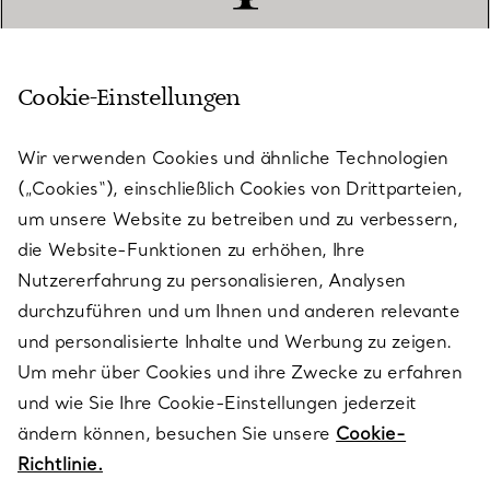
Cookie-Einstellungen
KUNDENSERVICE
Wir verwenden Cookies und ähnliche Technologien
(„Cookies“), einschließlich Cookies von Drittparteien,
SERVICES
um unsere Website zu betreiben und zu verbessern,
die Website-Funktionen zu erhöhen, Ihre
Nutzererfahrung zu personalisieren, Analysen
ÜBER TIFFANY & CO.
durchzuführen und um Ihnen und anderen relevante
und personalisierte Inhalte und Werbung zu zeigen.
Um mehr über Cookies und ihre Zwecke zu erfahren
RECHTLICHE HINWEISE
und wie Sie Ihre Cookie-Einstellungen jederzeit
ändern können, besuchen Sie unsere
Cookie-
Richtlinie.
FOLGEN SIE UNS