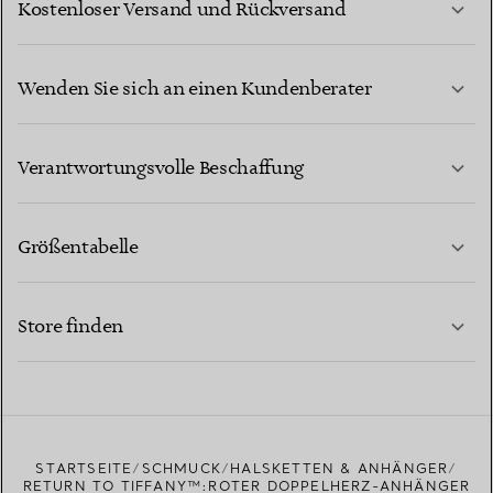
Kostenloser Versand und Rückversand
Wenden Sie sich an einen Kundenberater
MEHR ERFAHREN
Verantwortungsvolle Beschaffung
Größentabelle
KONTAKTIEREN SIE UNS
MEHR ERFAHREN
Store finden
MEHR ERFAHREN
EINEN STORE IN IHRER NÄHE FINDEN
STARTSEITE
SCHMUCK
HALSKETTEN & ANHÄNGER
RETURN TO TIFFANY™:ROTER DOPPELHERZ-ANHÄNGER