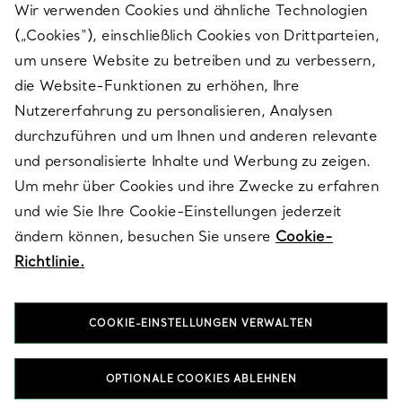
Wir verwenden Cookies und ähnliche Technologien
(„Cookies“), einschließlich Cookies von Drittparteien,
SERVICES
um unsere Website zu betreiben und zu verbessern,
die Website-Funktionen zu erhöhen, Ihre
Nutzererfahrung zu personalisieren, Analysen
ÜBER TIFFANY & CO.
durchzuführen und um Ihnen und anderen relevante
und personalisierte Inhalte und Werbung zu zeigen.
Um mehr über Cookies und ihre Zwecke zu erfahren
RECHTLICHE HINWEISE
und wie Sie Ihre Cookie-Einstellungen jederzeit
ändern können, besuchen Sie unsere
Cookie-
Richtlinie.
FOLGEN SIE UNS
COOKIE-EINSTELLUNGEN VERWALTEN
Standort ändern:
OPTIONALE COOKIES ABLEHNEN
T&Co. 2026