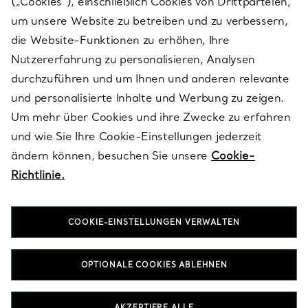
(„Cookies“), einschließlich Cookies von Drittparteien,
SERVICES
um unsere Website zu betreiben und zu verbessern,
die Website-Funktionen zu erhöhen, Ihre
Nutzererfahrung zu personalisieren, Analysen
ÜBER TIFFANY & CO.
durchzuführen und um Ihnen und anderen relevante
und personalisierte Inhalte und Werbung zu zeigen.
Um mehr über Cookies und ihre Zwecke zu erfahren
RECHTLICHE HINWEISE
und wie Sie Ihre Cookie-Einstellungen jederzeit
ändern können, besuchen Sie unsere
Cookie-
Richtlinie.
FOLGEN SIE UNS
COOKIE-EINSTELLUNGEN VERWALTEN
Standort ändern:
OPTIONALE COOKIES ABLEHNEN
T&Co. 2026
AKZEPTIERE ALLE