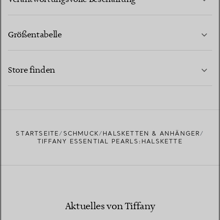
Größentabelle
KONTAKTIEREN SIE UNS
MEHR ERFAHREN
Store finden
MEHR ERFAHREN
EINEN STORE IN IHRER NÄHE FINDEN
STARTSEITE
SCHMUCK
HALSKETTEN & ANHÄNGER
TIFFANY ESSENTIAL PEARLS:HALSKETTE
Aktuelles von Tiffany