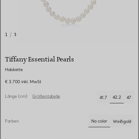
1
/
3
Tiffany Essential Pearls
Halskette
€ 3.700
inkl. MwSt
Länge (cm)
Größentabelle
42.2
41.7
47
ausgewählt
Farben
No color
Weißgold
ausgewählt