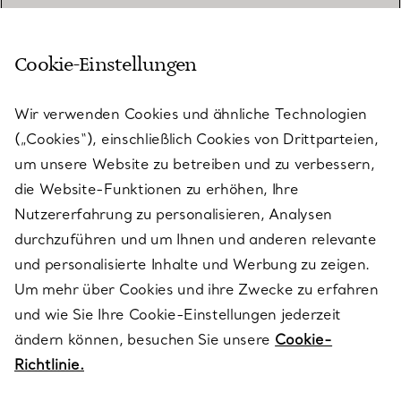
Cookie-Einstellungen
KUNDENSERVICE
Wir verwenden Cookies und ähnliche Technologien
(„Cookies“), einschließlich Cookies von Drittparteien,
SERVICES
um unsere Website zu betreiben und zu verbessern,
die Website-Funktionen zu erhöhen, Ihre
Nutzererfahrung zu personalisieren, Analysen
ÜBER TIFFANY & CO.
durchzuführen und um Ihnen und anderen relevante
und personalisierte Inhalte und Werbung zu zeigen.
Um mehr über Cookies und ihre Zwecke zu erfahren
RECHTLICHE HINWEISE
und wie Sie Ihre Cookie-Einstellungen jederzeit
ändern können, besuchen Sie unsere
Cookie-
Richtlinie.
FOLGEN SIE UNS