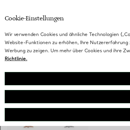
Treten Sie ein in die Welt von 
Cookie-Einstellungen
Gehen Sie auf die Seite „Stores“
Wir verwenden Cookies und ähnliche Technologien („Cook
Website-Funktionen zu erhöhen, Ihre Nutzererfahrung z
Werbung zu zeigen. Um mehr über Cookies und ihre Zwe
Richtlinie.
Tiffany Knot
Anhänger in Roségold mit Diamanten
€ 9.500
inkl. MwSt