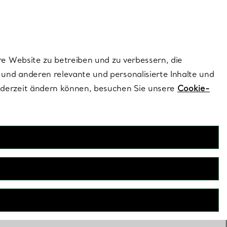
ionen und exklusive Updates an.
Kontaktieren Sie un
Melden Sie sich
re Website zu betreiben und zu verbessern, die
und anderen relevante und personalisierte Inhalte und
ederzeit ändern können, besuchen Sie unsere
Cookie-