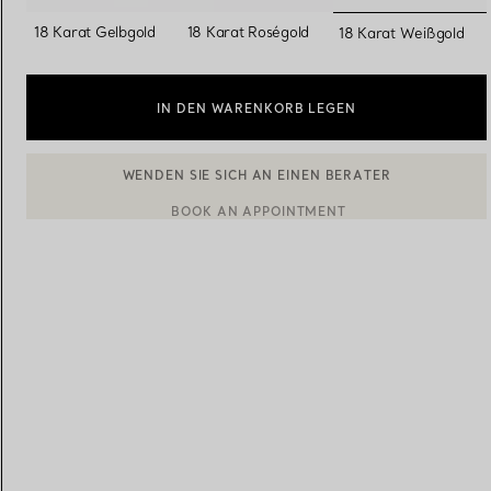
ausgewäh
18 Karat Gelbgold
18 Karat Roségold
18 Karat Weißgold
Eheringe für Damen
Eheringe für Herren
IN DEN WARENKORB LEGEN
Vereinbaren Sie Ihren
Termin
mit e
BOOK AN APPOINTMENT
EINEN KUNDENBERATER KONTAKTIEREN ODER EINEN TERM