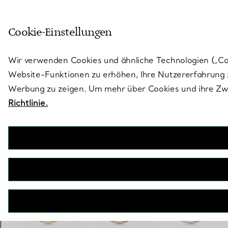
Treten Sie ein in die Welt von 
Cookie-Einstellungen
Gehen Sie auf die Seite „Stores“
Wir verwenden Cookies und ähnliche Technologien („Cook
Website-Funktionen zu erhöhen, Ihre Nutzererfahrung z
Werbung zu zeigen. Um mehr über Cookies und ihre Zwe
Richtlinie.
Tiffany T
Smile mittelgroßer Anhänger in Weißgold mit Diamanten
€ 4.500
inkl. MwSt