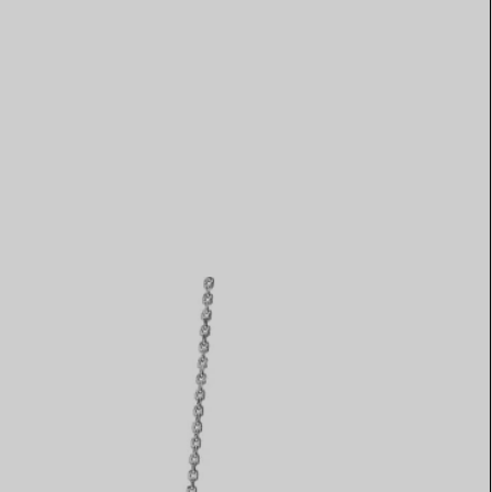
Elsa Peretti®
Tipps zur Auswahl eines
Eherings