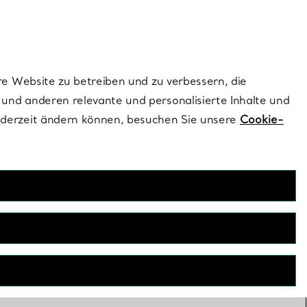
ionen und exklusive Updates an.
Kontaktieren Sie un
Melden Sie sich
re Website zu betreiben und zu verbessern, die
und anderen relevante und personalisierte Inhalte und
ederzeit ändern können, besuchen Sie unsere
Cookie-