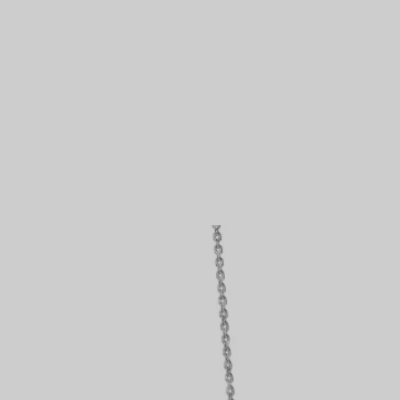
lt
Partnerringe
Eternity Ringe
inem Tiffany-Diamantenexperten.
IN VEREINBAREN