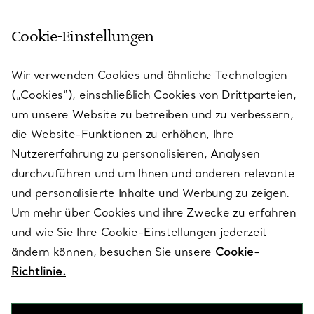
Cookie-Einstellungen
KUNDENSERVICE
Wir verwenden Cookies und ähnliche Technologien
(„Cookies“), einschließlich Cookies von Drittparteien,
SERVICES
um unsere Website zu betreiben und zu verbessern,
die Website-Funktionen zu erhöhen, Ihre
Nutzererfahrung zu personalisieren, Analysen
ÜBER TIFFANY & CO.
durchzuführen und um Ihnen und anderen relevante
und personalisierte Inhalte und Werbung zu zeigen.
Um mehr über Cookies und ihre Zwecke zu erfahren
RECHTLICHE HINWEISE
und wie Sie Ihre Cookie-Einstellungen jederzeit
ändern können, besuchen Sie unsere
Cookie-
Richtlinie.
FOLGEN SIE UNS