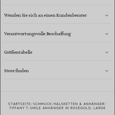
Wenden Sie sich an einen Kundenberater
MEHR ERFAHREN
Verantwortungsvolle Beschaffung
Größentabelle
KONTAKTIEREN SIE UNS
MEHR ERFAHREN
Store finden
MEHR ERFAHREN
EINEN STORE IN IHRER NÄHE FINDEN
STARTSEITE
SCHMUCK
HALSKETTEN & ANHÄNGER
TIFFANY T:SMILE ANHÄNGER IN ROSÉGOLD, LARGE