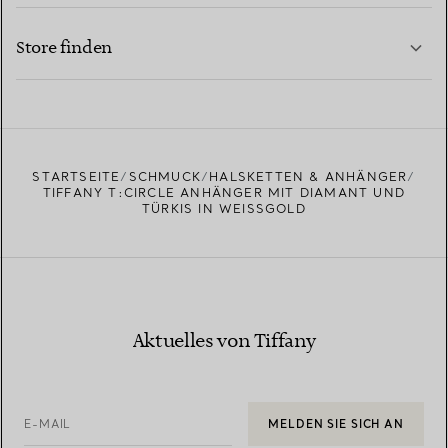
KONTAKTIEREN SIE UNS
MEHR ERFAHREN
Store finden
MEHR ERFAHREN
EINEN STORE IN IHRER NÄHE FINDEN
STARTSEITE
SCHMUCK
HALSKETTEN & ANHÄNGER
TIFFANY T:CIRCLE ANHÄNGER MIT DIAMANT UND
TÜRKIS IN WEISSGOLD
Aktuelles von Tiffany
E-MAIL
MELDEN SIE SICH AN