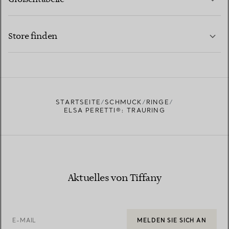
KONTAKTIEREN SIE UNS
MEHR ERFAHREN
Store finden
MEHR ERFAHREN
EINEN STORE IN IHRER NÄHE FINDEN
STARTSEITE
SCHMUCK
RINGE
ELSA PERETTI®: TRAURING
Aktuelles von Tiffany
E-MAIL
MELDEN SIE SICH AN