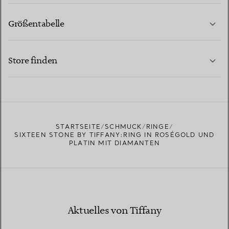
Größentabelle
KONTAKTIEREN SIE UNS
MEHR ERFAHREN
Store finden
MEHR ERFAHREN
EINEN STORE IN IHRER NÄHE FINDEN
STARTSEITE
SCHMUCK
RINGE
SIXTEEN STONE BY TIFFANY:RING IN ROSÉGOLD UND
PLATIN MIT DIAMANTEN
Aktuelles von Tiffany