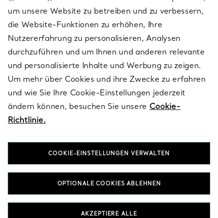
SERVICES
um unsere Website zu betreiben und zu verbessern,
die Website-Funktionen zu erhöhen, Ihre
Nutzererfahrung zu personalisieren, Analysen
ÜBER TIFFANY & CO.
durchzuführen und um Ihnen und anderen relevante
und personalisierte Inhalte und Werbung zu zeigen.
Um mehr über Cookies und ihre Zwecke zu erfahren
RECHTLICHE HINWEISE
und wie Sie Ihre Cookie-Einstellungen jederzeit
ändern können, besuchen Sie unsere
Cookie-
Richtlinie.
FOLGEN SIE UNS
COOKIE-EINSTELLUNGEN VERWALTEN
Standort ändern:
OPTIONALE COOKIES ABLEHNEN
T&Co. 2026
AKZEPTIERE ALLE