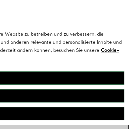
ionen und exklusive Updates an.
Kontaktieren Sie un
Melden Sie sich
re Website zu betreiben und zu verbessern, die
und anderen relevante und personalisierte Inhalte und
ederzeit ändern können, besuchen Sie unsere
Cookie-