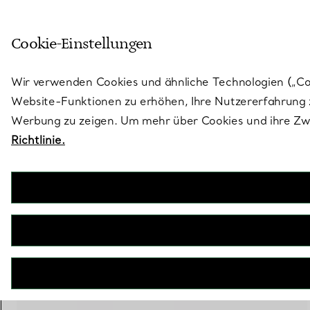
Treten Sie ein in die Welt von 
Cookie-Einstellungen
Gehen Sie auf die Seite „Stores“
Wir verwenden Cookies und ähnliche Technologien („Cook
Website-Funktionen zu erhöhen, Ihre Nutzererfahrung z
Werbung zu zeigen. Um mehr über Cookies und ihre Zwe
Richtlinie.
Tiffany T
T One Ring in Gelbgold
€ 1.950
inkl. MwSt