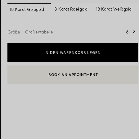
ausgewählt
18 Karat Roségold
18 Karat Weißgold
18 Karat Gelbgold
Eheringe für Damen
Eheringe für Herren
Größe
Größentabelle
6
Vereinbaren Sie Ihren
Termin
mit e
IN DEN WARENKORB LEGEN
BOOK AN APPOINTMENT
EINEN KUNDENBERATER KONTAKTIEREN ODER EINEN TERM