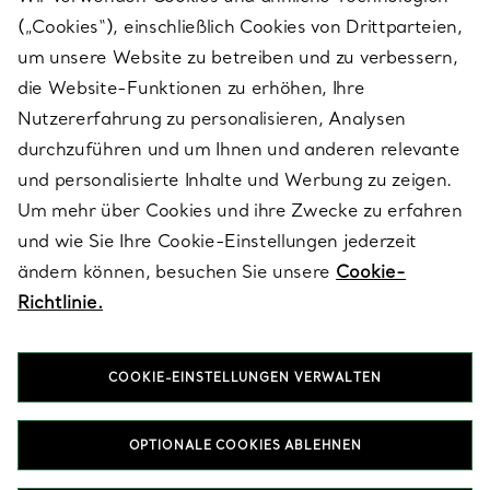
(„Cookies“), einschließlich Cookies von Drittparteien,
SERVICES
um unsere Website zu betreiben und zu verbessern,
die Website-Funktionen zu erhöhen, Ihre
Nutzererfahrung zu personalisieren, Analysen
ÜBER TIFFANY & CO.
durchzuführen und um Ihnen und anderen relevante
und personalisierte Inhalte und Werbung zu zeigen.
Um mehr über Cookies und ihre Zwecke zu erfahren
RECHTLICHE HINWEISE
und wie Sie Ihre Cookie-Einstellungen jederzeit
ändern können, besuchen Sie unsere
Cookie-
Richtlinie.
FOLGEN SIE UNS
COOKIE-EINSTELLUNGEN VERWALTEN
Standort ändern:
OPTIONALE COOKIES ABLEHNEN
T&Co. 2026