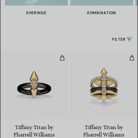
EHERINGE
KOMBINATION
FILTER
Ring in Titan und Gold mit Diama
Rin
Tiffany Titan by
Tiffany Titan by
Pharrell Williams
Pharrell Williams