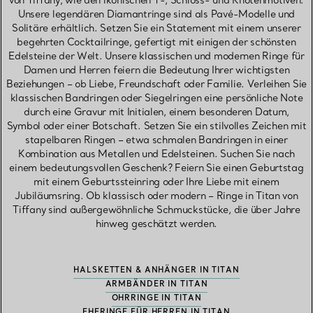
von Tiffany, wie den ikonischen T-, Schloss- und Knotenmotiven.
Unsere legendären Diamantringe sind als Pavé-Modelle und
Solitäre erhältlich. Setzen Sie ein Statement mit einem unserer
begehrten Cocktailringe, gefertigt mit einigen der schönsten
Edelsteine der Welt. Unsere klassischen und modernen Ringe für
Damen und Herren feiern die Bedeutung Ihrer wichtigsten
Beziehungen – ob Liebe, Freundschaft oder Familie. Verleihen Sie
klassischen Bandringen oder Siegelringen eine persönliche Note
durch eine Gravur mit Initialen, einem besonderen Datum,
Symbol oder einer Botschaft. Setzen Sie ein stilvolles Zeichen mit
stapelbaren Ringen – etwa schmalen Bandringen in einer
Kombination aus Metallen und Edelsteinen. Suchen Sie nach
einem bedeutungsvollen Geschenk? Feiern Sie einen Geburtstag
mit einem Geburtssteinring oder Ihre Liebe mit einem
Jubiläumsring. Ob klassisch oder modern – Ringe in Titan von
Tiffany sind außergewöhnliche Schmuckstücke, die über Jahre
hinweg geschätzt werden.
HALSKETTEN & ANHÄNGER IN TITAN
ARMBÄNDER IN TITAN
OHRRINGE IN TITAN
EHERINGE FÜR HERREN IN TITAN