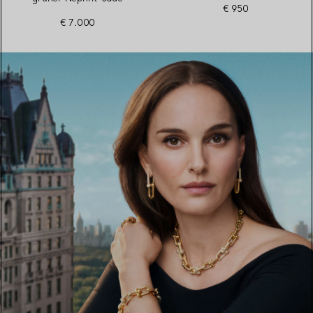
€ 950
€ 7.000