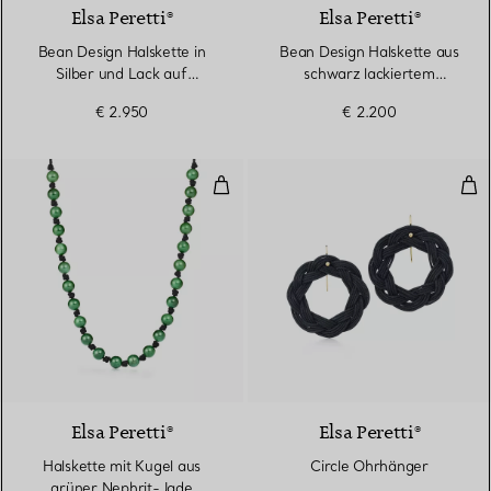
Elsa Peretti®
Elsa Peretti®
Bean Design Halskette in
Bean Design Halskette aus
Silber und Lack auf
schwarz lackiertem
japanischem Edelholz
japanischem Edelholz
€ 2.950
€ 2.200
Halskette mit Kugel aus grüner 
Cir
Elsa Peretti®
Elsa Peretti®
Halskette mit Kugel aus
Circle Ohrhänger
grüner Nephrit-Jade