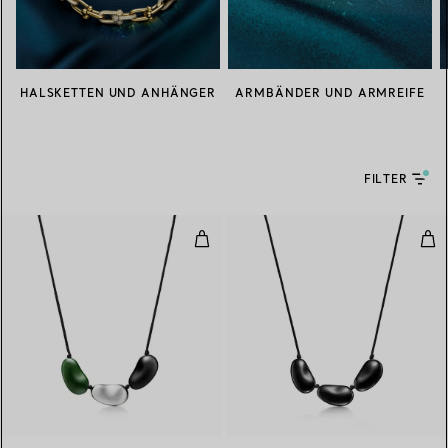
HALSKETTEN UND ANHÄNGER
ARMBÄNDER UND ARMREIFE
FILTER
Bean Design Halskette in Silber 
Bea