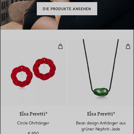
DIE PRODUKTE ANSEHEN
Circle Ohrhänger
Bea
Elsa Peretti®
Elsa Peretti®
Circle Ohrhänger
Bean design Anhänger aus
grüner Nephrit-Jade
€ 950