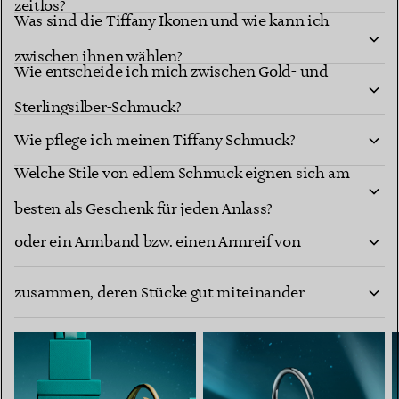
zeitlos?
Was sind die Tiffany Ikonen und wie kann ich
zwischen ihnen wählen?
Wie entscheide ich mich zwischen Gold- und
Sterlingsilber-Schmuck?
Wie pflege ich meinen Tiffany Schmuck?
Welche Stile von edlem Schmuck eignen sich am
Wie finde ich die richtige Größe für einen Ring
besten als Geschenk für jeden Anlass?
oder ein Armband bzw. einen Armreif von
Wie stelle ich eine edle Schmuckkollektion
Tiffany?
zusammen, deren Stücke gut miteinander
harmonieren?