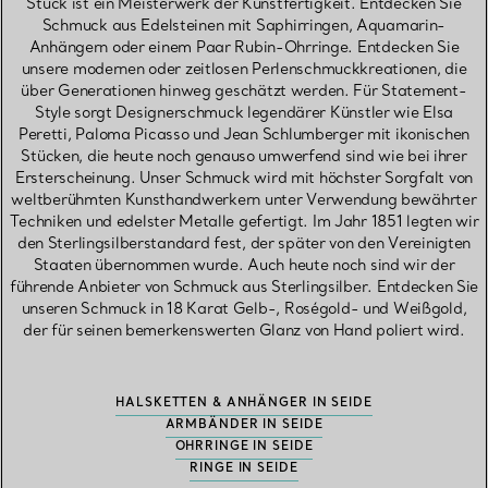
Stück ist ein Meisterwerk der Kunstfertigkeit. Entdecken Sie
Schmuck aus Edelsteinen mit Saphirringen, Aquamarin-
Anhängern oder einem Paar Rubin-Ohrringe. Entdecken Sie
unsere modernen oder zeitlosen Perlenschmuckkreationen, die
über Generationen hinweg geschätzt werden. Für Statement-
Style sorgt Designerschmuck legendärer Künstler wie Elsa
Peretti, Paloma Picasso und Jean Schlumberger mit ikonischen
Stücken, die heute noch genauso umwerfend sind wie bei ihrer
Ersterscheinung. Unser Schmuck wird mit höchster Sorgfalt von
weltberühmten Kunsthandwerkern unter Verwendung bewährter
Techniken und edelster Metalle gefertigt. Im Jahr 1851 legten wir
den Sterlingsilberstandard fest, der später von den Vereinigten
Staaten übernommen wurde. Auch heute noch sind wir der
führende Anbieter von Schmuck aus Sterlingsilber. Entdecken Sie
unseren Schmuck in 18 Karat Gelb-, Roségold- und Weißgold,
der für seinen bemerkenswerten Glanz von Hand poliert wird.
HALSKETTEN & ANHÄNGER IN SEIDE
ARMBÄNDER IN SEIDE
OHRRINGE IN SEIDE
RINGE IN SEIDE