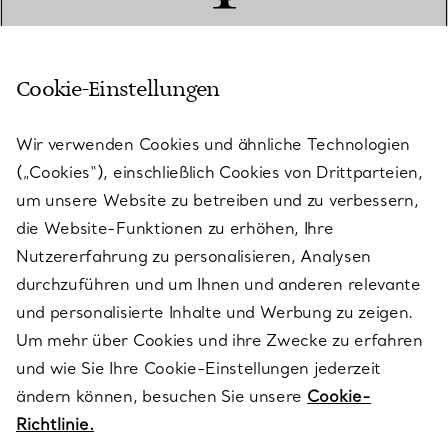
Cookie-Einstellungen
KUNDENSERVICE
Wir verwenden Cookies und ähnliche Technologien
(„Cookies“), einschließlich Cookies von Drittparteien,
SERVICES
um unsere Website zu betreiben und zu verbessern,
die Website-Funktionen zu erhöhen, Ihre
Nutzererfahrung zu personalisieren, Analysen
ÜBER TIFFANY & CO.
durchzuführen und um Ihnen und anderen relevante
und personalisierte Inhalte und Werbung zu zeigen.
Um mehr über Cookies und ihre Zwecke zu erfahren
RECHTLICHE HINWEISE
und wie Sie Ihre Cookie-Einstellungen jederzeit
ändern können, besuchen Sie unsere
Cookie-
Richtlinie.
FOLGEN SIE UNS