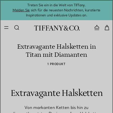
Treten Sie ein in die Welt von Tiffany.
Vom S
Melden Sie
sich für die neuesten Nachrichten, kuratierte
Inspirationen und exklusive Updates an.
Kontaktie
Extravagante Halsketten in
Titan mit Diamanten
1 PRODUKT
Extravagante Halsketten
Von markanten Ketten bis hin zu