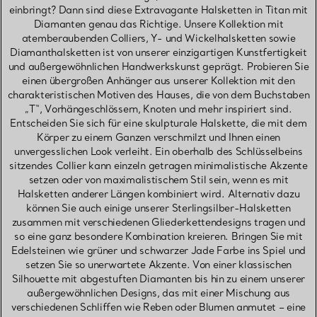
einbringt? Dann sind diese Extravagante Halsketten in Titan mit
Diamanten genau das Richtige. Unsere Kollektion mit
atemberaubenden Colliers, Y- und Wickelhalsketten sowie
Diamanthalsketten ist von unserer einzigartigen Kunstfertigkeit
und außergewöhnlichen Handwerkskunst geprägt. Probieren Sie
einen übergroßen Anhänger aus unserer Kollektion mit den
charakteristischen Motiven des Hauses, die von dem Buchstaben
„T“, Vorhängeschlössern, Knoten und mehr inspiriert sind.
Entscheiden Sie sich für eine skulpturale Halskette, die mit dem
Körper zu einem Ganzen verschmilzt und Ihnen einen
unvergesslichen Look verleiht. Ein oberhalb des Schlüsselbeins
sitzendes Collier kann einzeln getragen minimalistische Akzente
setzen oder von maximalistischem Stil sein, wenn es mit
Halsketten anderer Längen kombiniert wird. Alternativ dazu
können Sie auch einige unserer Sterlingsilber-Halsketten
zusammen mit verschiedenen Gliederkettendesigns tragen und
so eine ganz besondere Kombination kreieren. Bringen Sie mit
Edelsteinen wie grüner und schwarzer Jade Farbe ins Spiel und
setzen Sie so unerwartete Akzente. Von einer klassischen
Silhouette mit abgestuften Diamanten bis hin zu einem unserer
außergewöhnlichen Designs, das mit einer Mischung aus
verschiedenen Schliffen wie Reben oder Blumen anmutet – eine