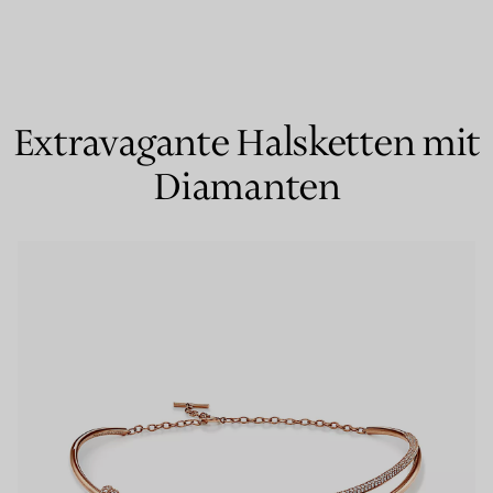
Partnerringe
Eternity Ringe
Extravagante Halsketten mit
Diamanten
inem Tiffany-Diamantenexperten.