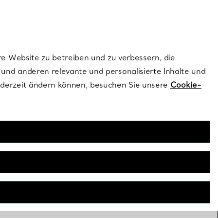
ionen und exklusive Updates an.
Kontaktieren Sie 
Melden Sie si
re Website zu betreiben und zu verbessern, die
und anderen relevante und personalisierte Inhalte und
ederzeit ändern können, besuchen Sie unsere
Cookie-
ten
 Halsketten