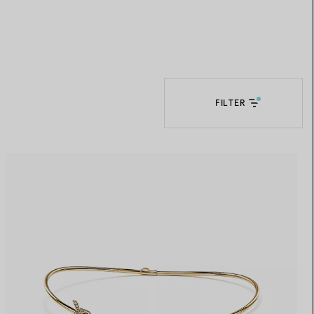
Elsa Peretti®
Tipps zur Auswahl eines
Eherings
FILTER