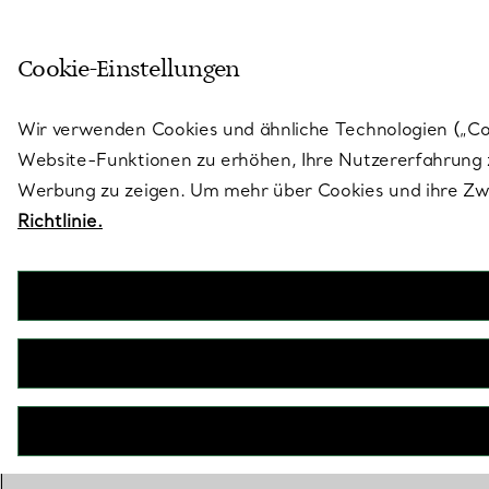
Treten Sie ein in die Welt von 
Cookie-Einstellungen
Gehen Sie auf die Seite „Stores“
Wir verwenden Cookies und ähnliche Technologien („Cook
Website-Funktionen zu erhöhen, Ihre Nutzererfahrung z
Werbung zu zeigen. Um mehr über Cookies und ihre Zwe
Richtlinie.
Ex
Von markan