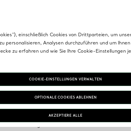
Tiffany.
Melden Sie
sich für die neuesten Nachrichten, kuratierte Inspirat
ies“), einschließlich Cookies von Drittparteien, um unse
u personalisieren, Analysen durchzuführen und um Ihnen 
cke zu erfahren und wie Sie Ihre Cookie-Einstellungen j
COOKIE-EINSTELLUNGEN VERWALTEN
travagante Halsket
OPTIONALE COOKIES ABLEHNEN
AKZEPTIERE ALLE
ten Ketten bis hin zu diamantbesetzten Designs – diese
hinterlassen garantiert einen bleibenden Eindruck.