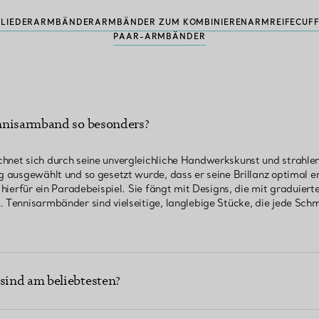
GLIEDERARMBÄNDER
ARMBÄNDER ZUM KOMBINIEREN
ARMREIFE
CUF
PAAR-ARMBÄNDER
nnisarmband so besonders?
chnet sich durch seine unvergleichliche Handwerkskunst und strahl
ig ausgewählt und so gesetzt wurde, dass er seine Brillanz optimal e
t hierfür ein Paradebeispiel. Sie fängt mit Designs, die mit graduie
. Tennisarmbänder sind vielseitige, langlebige Stücke, die jede Sch
ind am beliebtesten?