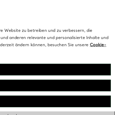
ionen und exklusive Updates an.
Kontaktieren Sie 
Melden Sie si
re Website zu betreiben und zu verbessern, die
und anderen relevante und personalisierte Inhalte und
ederzeit ändern können, besuchen Sie unsere
Cookie-
lern auf dem
k etabliert.