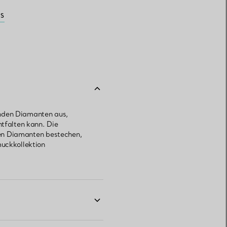
FS
enden Diamanten aus,
ntfalten kann. Die
rten Diamanten bestechen,
muckkollektion