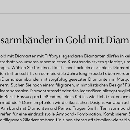
sarmbänder in Gold mit Dia
old mit Diamanten mit Tiffanys legendären Diamanten dürfen in 
isterhaft von unseren renommierten Kunsthandwerkern gefertigt, um
ngen. Wählen Sie für einen klassischen Look ein einreihiges Diama
n Brillantschliff, an dem Sie viele Jahre lang Freude haben werden
rten Diamantarmbänder mit sorgfältig gesetzten Diamanten im Marqui
ern. Suchen Sie nach einem filigranen, minimalistischen Design? F
 einem schmalen Diamantarmreif oder den legendären alltagstaugli
in Bezel-Fassung an fließenden, feinen Ketten wie Lichttropfen anmut
rmbänder? Dann empfehlen wir die ikonischen Designs von Jean Sch
ein Armband mit Diamanten und Perlen. Tragen Sie Ihr Tennisarmban
ifen für eine eindrucksvolle Armband-Kombination. Kombinieren S
m filigranen Gliederarmband für einen ebenso effektvollen wie zeitlo