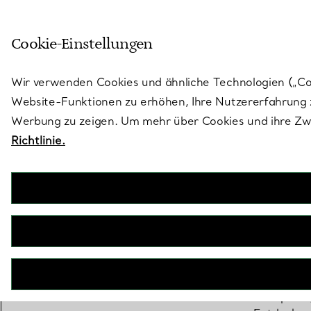
Treten Sie ein in die Welt von 
Cookie-Einstellungen
Gehen Sie auf die Seite „Stores“
Wir verwenden Cookies und ähnliche Technologien („Cook
Website-Funktionen zu erhöhen, Ihre Nutzererfahrung z
Werbung zu zeigen. Um mehr über Cookies und ihre Zwe
Richtlinie.
Das Tennisa
Tennisplatz