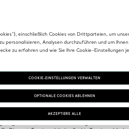
Tiffany.
Melden Sie
sich für die neuesten Nachrichten, kuratierte Inspirat
ies“), einschließlich Cookies von Drittparteien, um unse
u personalisieren, Analysen durchzuführen und um Ihnen 
cke zu erfahren und wie Sie Ihre Cookie-Einstellungen j
COOKIE-EINSTELLUNGEN VERWALTEN
Tennisarmbänder
OPTIONALE COOKIES ABLEHNEN
AKZEPTIERE ALLE
rmband, ein ikonisches Design, das ursprünglich von Spie
 getragen wurde, hat sich zu einem eleganten Schmuckstüc