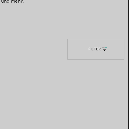
 und mehr.
Elsa Peretti®
Tipps zur Auswahl eines
Eherings
FILTER