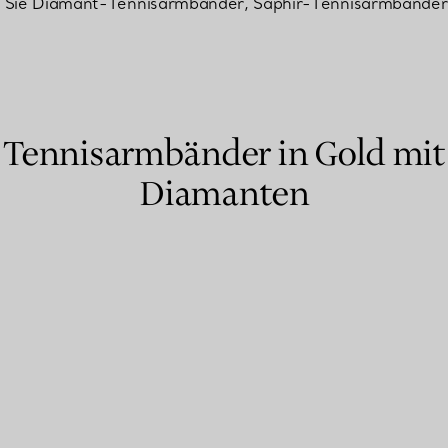
 Sie Diamant-Tennisarmbänder, Saphir-Tennisarmbänder
Partnerringe
Eternity Ringe
Tennisarmbänder in Gold mit
inem Tiffany-Diamantenexperten.
Diamanten