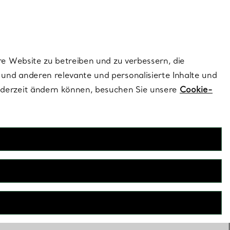
ionen und exklusive Updates an.
Kontaktieren Sie un
Melden Sie sich
re Website zu betreiben und zu verbessern, die
und anderen relevante und personalisierte Inhalte und
ederzeit ändern können, besuchen Sie unsere
Cookie-