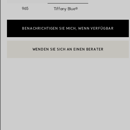
ausgewählt
965
Tiffany Blue®
Eheringe für Damen
Eheringe für Herren
BENACHRICHTIGEN SIE MICH, WENN VERFÜGBAR
Vereinbaren Sie Ihren
Termin
mit e
BOOK AN APPOINTMENT
EINEN KUNDENBERATER KONTAKTIEREN ODER EINEN TERM