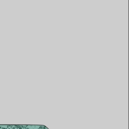
Elsa Peretti®
Tipps zur Auswahl eines
Eherings