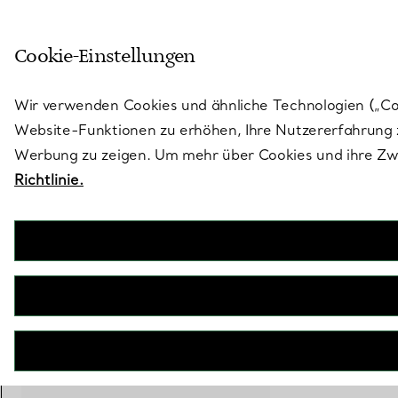
Treten Sie ein in die Welt von 
Cookie-Einstellungen
Gehen Sie auf die Seite „Stores“
Wir verwenden Cookies und ähnliche Technologien („Cook
Website-Funktionen zu erhöhen, Ihre Nutzererfahrung z
Werbung zu zeigen. Um mehr über Cookies und ihre Zwe
Richtlinie.
Tiffany Toile
Vide-Poche in Tiffany Blue® aus Porzellan
€ 350
inkl. MwSt