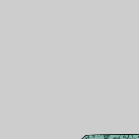
Partnerringe
Eternity Ringe
inem Tiffany-Diamantenexperten.
IN VEREINBAREN