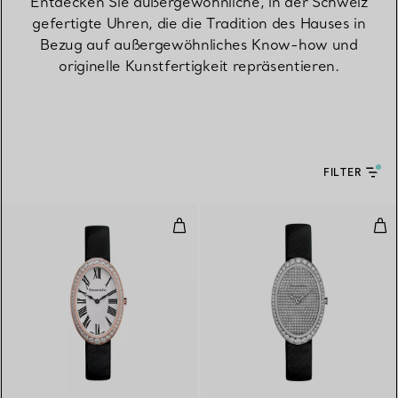
Entdecken Sie außergewöhnliche, in der Schweiz
gefertigte Uhren, die die Tradition des Hauses in
Bezug auf außergewöhnliches Know-how und
originelle Kunstfertigkeit repräsentieren.
FILTER
2-Zeiger-Uhr, 21 x 34 mm
2-Z